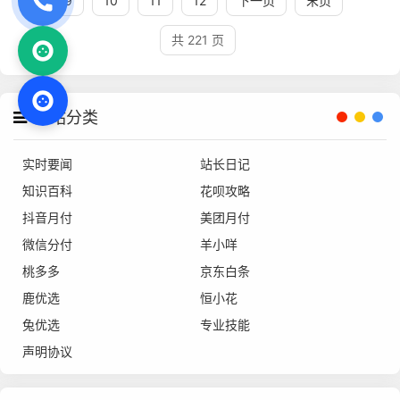
9
10
11
12
下一页
末页
共 221 页
网站分类
实时要闻
站长日记
知识百科
花呗攻略
抖音月付
美团月付
微信分付
羊小咩
桃多多
京东白条
鹿优选
恒小花
兔优选
专业技能
声明协议