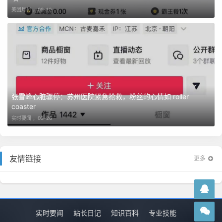
美团月付 ，
09-10
张雪峰心脏骤停：苏州医院紧急抢救，粉丝的心情如 roller
coaster
实时要闻 ，
03-26
友情链接
更多
实时要闻
站长日记
知识百科
专业技能