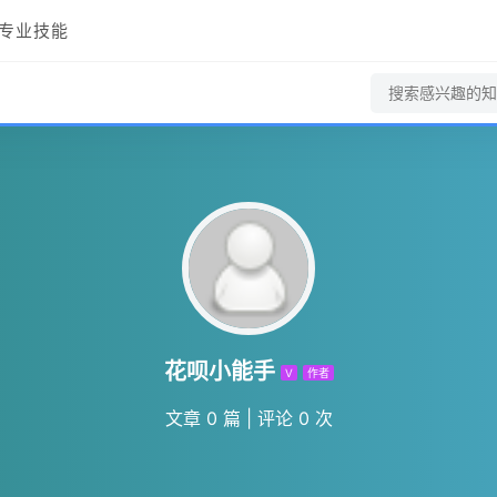
专业技能
花呗小能手
V
作者
文章 0 篇
|
评论 0 次