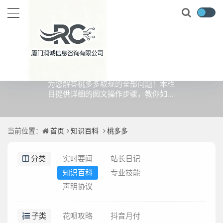
桃多多
为您解答桃多多取现的全部问题！本栏
目提供详细的图文操作步骤，教你如何
安全、快速地将桃多多余额/金币提现至
微信或支付宝，通常秒到账且零手续
费。遇到提现失败、风控审核怎么办？
当前位置：
首页
知识百科
桃多多
内含最新解决方案和避坑指南，一键获
取官方取现教程。
分类
实时要闻
站长日记
知识百科
专业技能
声明协议
子类
花呗攻略
抖音月付