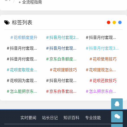
+ 全流程指南
标签列表
花呗额度提升
抖音月付套现24小时接单
抖音月付套现怎么套
抖音月付套现多少手续费
抖音月付套现商家有哪些
抖音月付套现30秒技巧
抖音月付套现最新方法
京东白条额度提升
花呗使用技巧
花呗套取现金最佳方法
花呗提额技巧
花呗提现怎么操作
花呗因为套现被限额了这种情况要多久才会好
抖音月付套现秒回100起
花呗还款技巧
怎么能把京东白条额度钱套出来
京东白条套出来手续费多少
怎么把京东白条的钱取出来
实时要闻
站长日记
知识百科
专业技能