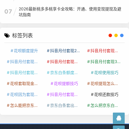
2026最新桃多多桃享卡全攻略：开通、使用变现提现及避
07
坑指南
标签列表
花呗额度提升
抖音月付套现24小时接单
抖音月付套现怎么套
抖音月付套现多少手续费
抖音月付套现商家有哪些
抖音月付套现30秒技巧
抖音月付套现最新方法
京东白条额度提升
花呗使用技巧
花呗套取现金最佳方法
花呗提额技巧
花呗提现怎么操作
花呗因为套现被限额了这种情况要多久才会好
抖音月付套现秒回100起
花呗还款技巧
怎么能把京东白条额度钱套出来
京东白条套出来手续费多少
怎么把京东白条的钱取出来