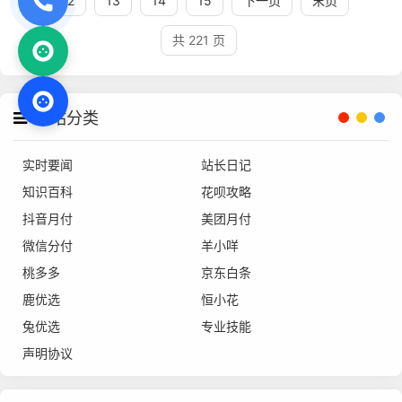
12
13
14
15
下一页
末页
共 221 页
网站分类
实时要闻
站长日记
知识百科
花呗攻略
抖音月付
美团月付
微信分付
羊小咩
桃多多
京东白条
鹿优选
恒小花
兔优选
专业技能
声明协议