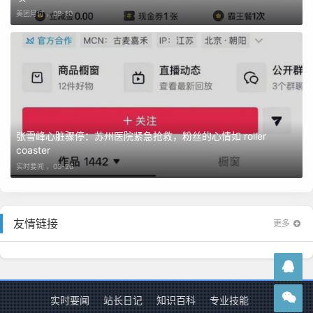
美团月付 ，
09-10
张雪峰心脏骤停：苏州医院紧急抢救，粉丝的心情如 roller
coaster
实时要闻 ，
03-26
友情链接
更多
实时要闻
站长日记
知识百科
专业技能