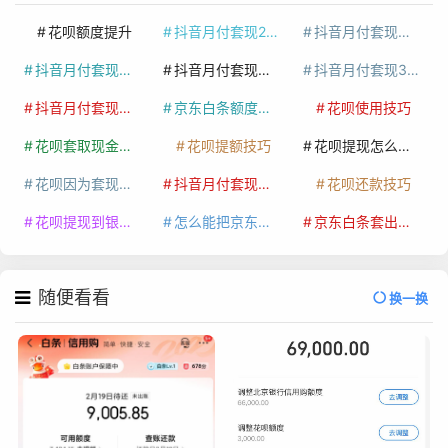
花呗额度提升
抖音月付套现24小时接单
抖音月付套现怎么套
抖音月付套现多少手续费
抖音月付套现商家有哪些
抖音月付套现30秒技巧
抖音月付套现最新方法
京东白条额度提升
花呗使用技巧
花呗套取现金最佳方法
花呗提额技巧
花呗提现怎么操作
花呗因为套现被限额了这种情况要多久才会好
抖音月付套现秒回100起
花呗还款技巧
花呗提现到银行卡
怎么能把京东白条额度钱套出来
京东白条套出来手续费多少
随便看看
换一换