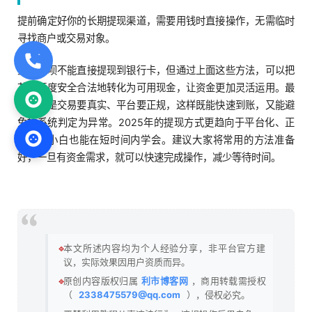
提前确定好你的长期提现渠道，需要用钱时直接操作，无需临时
寻找商户或交易对象。
虽然花呗不能直接提现到银行卡，但通过上面这些方法，可以把
花呗额度安全合法地转化为可用现金，让资金更加灵活运用。最
关键的是交易要真实、平台要正规，这样既能快速到账，又能避
免被系统判定为异常。2025年的提现方式更趋向于平台化、正
规化，小白也能在短时间内学会。建议大家将常用的方法准备
好，一旦有资金需求，就可以快速完成操作，减少等待时间。
🔹
本文所述内容均为个人经验分享，非平台官方建
议，实际效果因用户资质而异。
🔹
原创内容版权归属
利市博客网
，商用转载需授权
（
2338475579@qq.com
），侵权必究。