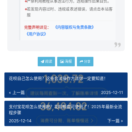
🔹
严禁利用教程从事违法行为，违规操作后果自负。
🔹
若发现内容过时、违规或表述错误，请点击本站客
服
完整声明详见：
《内容版权与免责条款》
《用户协议》
阅读
海报
分享
花呗自己怎么使用？这些合法操作方法你一定要知道！
« 上一篇
2025-12-11
支付宝花呗怎么使用呢？花呗额度可使用了！2025年最新全流
程步骤
2025-12-14
下一篇 »