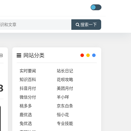
搜索一下
网站分类
实时要闻
站长日记
知识百科
花呗攻略
8
抖音月付
美团月付
微信分付
羊小咩
桃多多
京东白条
鹿优选
恒小花
兔优选
专业技能