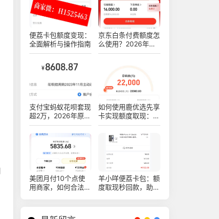
便荔卡包额度变现：
京东白条付费额度怎
全面解析与操作指南
么使用？2026年最
新十四种白条安全操
作方法
支付宝蚂蚁花呗套现
如何使用鹿优选先享
超2万，2026年原来
卡实现额度取现：购
可以这样安全操作不
物出售的新技巧
被查！真实亲测方法
分享
用
美团月付10个点使
羊小咩便荔卡包：额
用商家，如何合法稳
度取现秒回款，助你
健操作赚钱
轻松提现