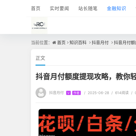
首页
实时要闻
站长随笔
金融知识
当前位置：
首页
知识百科
抖音月付
抖音月付额
正文
抖音月付额度提现攻略，教你
抖音月付
/
2025-06-28
/
614阅读
/
V
作者