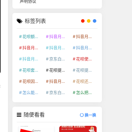
声明协议
标签列表
花呗额度提升
抖音月付套现24小时接单
抖音月付套现怎么套
抖音月付套现多少手续费
抖音月付套现商家有哪些
抖音月付套现30秒技巧
抖音月付套现最新方法
京东白条额度提升
花呗使用技巧
花呗套取现金最佳方法
花呗提额技巧
花呗提现怎么操作
花呗因为套现被限额了这种情况要多久才会好
抖音月付套现秒回100起
花呗还款技巧
是
怎么能把京东白条额度钱套出来
京东白条套出来手续费多少
怎么把京东白条的钱取出来
随便看看
换一换