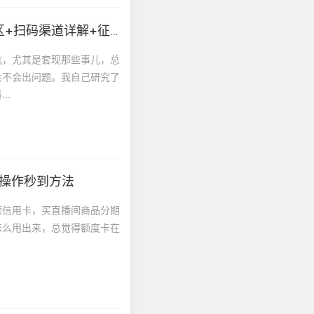
抖音月付怎么操作不踩坑？避开正规套现商家误区+扫码渠道详解+征信风险讲解
坑，尤其是套现那些事儿，总
会不会出问题。我自己研究了
..
付操作秒到方法
额信用卡，买直播间商品分期
怎么用出来，总觉得额度卡在