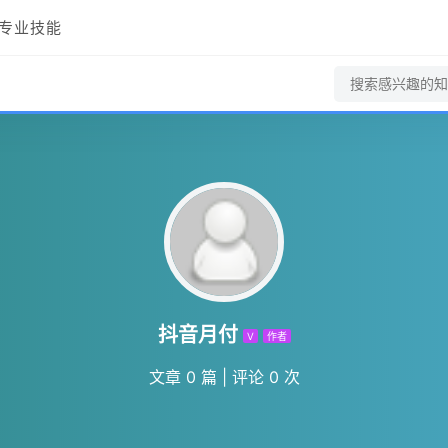
专业技能
抖音月付
V
作者
文章 0 篇
|
评论 0 次