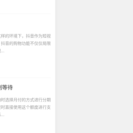
这样的环境下，抖音作为短视
，抖音的购物功能不仅仅局限
..
别等待
物时选择月付的方式进行分期
费时直接使用这个额度进行支
..