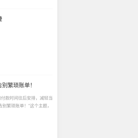
捷
告别繁琐账单！
的付款时间往后安排，减轻当
告别繁琐账单！”这个主题，
.