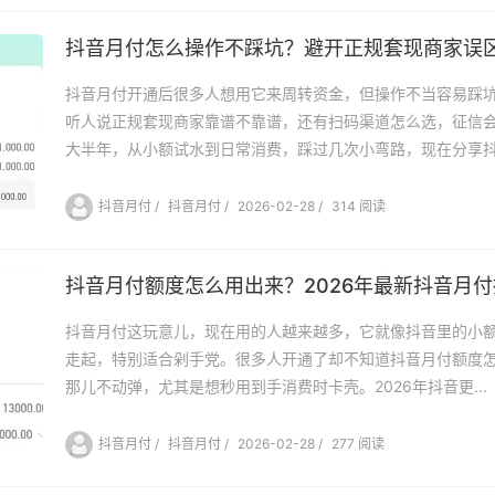
抖音月付开通后很多人想用它来周转资金，但操作不当容易踩
听人说正规套现商家靠谱不靠谱，还有扫码渠道怎么选，征信
大半年，从小额试水到日常消费，踩过几次小弯路，现在分享抖.
抖音月付
/
抖音月付
/
2026-02-28
/
314 阅读
抖音月付额度怎么用出来？2026年最新抖音月
抖音月付这玩意儿，现在用的人越来越多，它就像抖音里的小
走起，特别适合剁手党。很多人开通了却不知道抖音月付额度
那儿不动弹，尤其是想秒用到手消费时卡壳。2026年抖音更...
抖音月付
/
抖音月付
/
2026-02-28
/
277 阅读