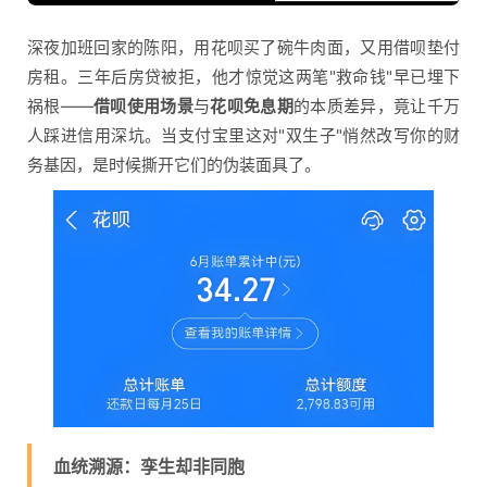
深夜加班回家的陈阳，用花呗买了碗牛肉面，又用借呗垫付
房租。三年后房贷被拒，他才惊觉这两笔"救命钱"早已埋下
祸根——
借呗使用场景
与
花呗免息期
的本质差异，竟让千万
人踩进信用深坑。当支付宝里这对"双生子"悄然改写你的财
务基因，是时候撕开它们的伪装面具了。
血统溯源：孪生却非同胞