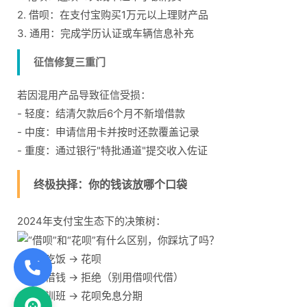
2. 借呗：在支付宝购买1万元以上理财产品
3. 通用：完成学历认证或车辆信息补充
征信修复三重门
若因混用产品导致征信受损：
- 轻度：结清欠款后6个月不新增借款
- 中度：申请信用卡并按时还款覆盖记录
- 重度：通过银行"特批通道"提交收入佐证
终极抉择：你的钱该放哪个口袋
2024年支付宝生态下的决策树：
- 买菜吃饭 → 花呗
- 朋友借钱 → 拒绝（别用借呗代借）
- 报培训班 → 花呗免息分期