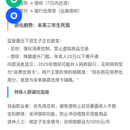
- 突发住院 → 借呗（7日内还清）
- 买房首付 → 银行信用贷（远离借呗）
进化趋势：未来三年生死局
监管重压下双生子正在蜕变：
- 花呗：强化场景控制，禁止虚拟商品交易
- 借呗：降额度升门槛，年收入20万以下难开通
内部消息显示，2025年借呗可能并入网商银行，花呗将转型
为"消费信用卡"。用户王慧的预判很精准："现在用花呗养信
用分，就是为未来换真信用卡铺路。"
特殊人群避坑指南
自由职业者：优先用花呗，避免借呗上征信暴露收入不稳
宝妈群体：关闭借呗功能，防止冲动借款买母婴用品
退休人士：绑定子女亲情号，花呗限额设为1000元/月