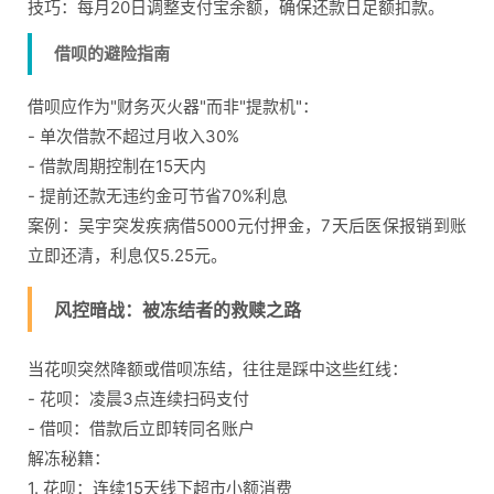
技巧：每月20日调整支付宝余额，确保还款日足额扣款。
借呗的避险指南
借呗应作为"财务灭火器"而非"提款机"：
- 单次借款不超过月收入30%
- 借款周期控制在15天内
- 提前还款无违约金可节省70%利息
案例：吴宇突发疾病借5000元付押金，7天后医保报销到账
立即还清，利息仅5.25元。
风控暗战：被冻结者的救赎之路
当花呗突然降额或借呗冻结，往往是踩中这些红线：
- 花呗：凌晨3点连续扫码支付
- 借呗：借款后立即转同名账户
解冻秘籍：
1. 花呗：连续15天线下超市小额消费