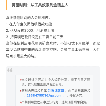
觉醒时刻：从工具奴隶到金钱主人
真正读懂区别的人会这样做：
1. 在支付宝关闭借呗借款功能
2. 花呗设置3000元月消费上限
3. 把借呗还款日设定在工资日前三天
当你在便利店用花呗买矿泉水时，不该担忧下月账单，而是
享受免息期带来的现金流掌控感。金融工具本无善恶，人性
弱点才是最大的坑。
🔹
本文所述内容均为个人经验分享，非平台官方建
议，实际效果因用户资质而异。
🔹
原创内容版权归属
利市博客网
，商用转载需授权
（
2338475579@qq.com
），侵权必究。
🔹
严禁利用教程从事违法行为，违规操作后果自负。