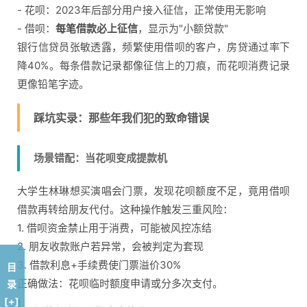
- 花呗：2023年后部分用户接入征信，正常使用无影响
- 借呗：
每笔借款必上征信
，显示为"小额贷款"
银行信贷员张敏透露，频繁使用借呗的客户，房贷通过率下
降40%。每条借款记录都像征信上的刀痕，而花呗消费记录
更像铅笔字迹。
踩坑实录：那些年我们犯的致命错误
场景错配：当花呗变成提款机
大学生林琳想买演唱会门票，发现花呗额度不足，竟用借呗
借款再转给朋友代付。这种操作触发三重风险：
1. 借呗资金禁止用于消费，可能被风控冻结
2. 朋友收款账户若异常，会被判定为套现
3. 借款利息+手续费使门票溢价30%
目
正确做法：花呗临时额度申请或分多次支付。
录
[+]