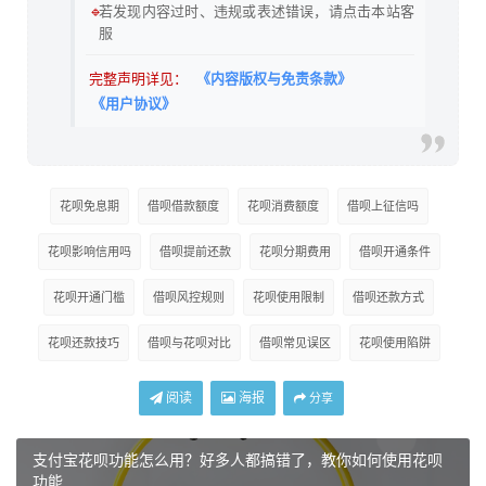
🔹
若发现内容过时、违规或表述错误，请点击本站客
服
完整声明详见：
《内容版权与免责条款》
《用户协议》
花呗免息期
借呗借款额度
花呗消费额度
借呗上征信吗
花呗影响信用吗
借呗提前还款
花呗分期费用
借呗开通条件
花呗开通门槛
借呗风控规则
花呗使用限制
借呗还款方式
花呗还款技巧
借呗与花呗对比
借呗常见误区
花呗使用陷阱
阅读
海报
分享
支付宝花呗功能怎么用？好多人都搞错了，教你如何使用花呗
功能