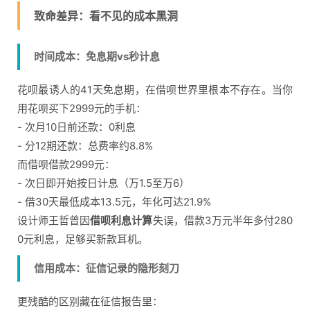
致命差异：看不见的成本黑洞
时间成本：免息期vs秒计息
花呗最诱人的41天免息期，在借呗世界里根本不存在。当你
用花呗买下2999元的手机：
- 次月10日前还款：0利息
- 分12期还款：总费率约8.8%
而借呗借款2999元：
- 次日即开始按日计息（万1.5至万6）
- 借30天最低成本13.5元，年化可达21.9%
设计师王哲曾因
借呗利息计算
失误，借款3万元半年多付280
0元利息，足够买新款耳机。
信用成本：征信记录的隐形刻刀
更残酷的区别藏在征信报告里：