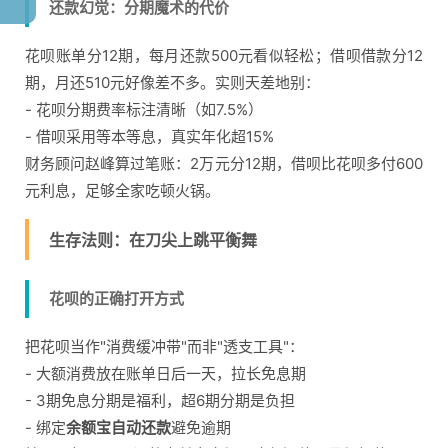
还款幻觉：分期魔术的代价
花呗账单分12期，每月还款500元看似轻松；借呗借款分12
期，月还510元好像差不多。实则天差地别：
- 花呗分期费率标注清晰（如7.5%）
- 借呗采用等本等息，真实年化超15%
财务顾问赵峰算过笔账：2万元分12期，借呗比花呗多付600
元利息，足够全家吃顿火锅。
生存法则：在刀尖上跳平衡舞
花呗的正确打开方式
把花呗当作"消费缓冲带"而非"透支工具"：
- 大额消费放在账单日后一天，拉长免息期
- 3期免息分期是福利，超6期分期是负担
- 绑定
余额宝自动还款
避免逾期