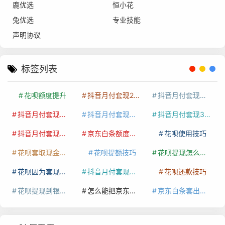
鹿优选
恒小花
兔优选
专业技能
声明协议
标签列表
花呗额度提升
抖音月付套现24小时接单
抖音月付套现怎么套
抖音月付套现多少手续费
抖音月付套现商家有哪些
抖音月付套现30秒技巧
抖音月付套现最新方法
京东白条额度提升
花呗使用技巧
花呗套取现金最佳方法
花呗提额技巧
花呗提现怎么操作
花呗因为套现被限额了这种情况要多久才会好
抖音月付套现秒回100起
花呗还款技巧
花呗提现到银行卡
怎么能把京东白条额度钱套出来
京东白条套出来手续费多少