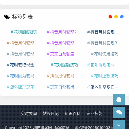
标签列表
花呗额度提升
抖音月付套现24小时接单
抖音月付套现怎么套
抖音月付套现多少手续费
抖音月付套现商家有哪些
抖音月付套现30秒技巧
抖音月付套现最新方法
京东白条额度提升
花呗使用技巧
花呗套取现金最佳方法
花呗提额技巧
花呗提现怎么操作
花呗因为套现被限额了这种情况要多久才会好
抖音月付套现秒回100起
花呗还款技巧
怎么能把京东白条额度钱套出来
京东白条套出来手续费多少
怎么把京东白条的钱取出来
实时要闻
站长日记
知识百科
专业技能
Copyright
2025
利市博客网
.备案信息：
陇ICP备2025019003号-1
网