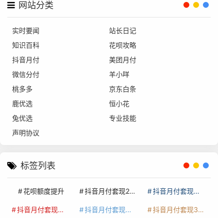
网站分类
实时要闻
站长日记
知识百科
花呗攻略
抖音月付
美团月付
微信分付
羊小咩
桃多多
京东白条
鹿优选
恒小花
兔优选
专业技能
声明协议
标签列表
花呗额度提升
抖音月付套现24小时接单
抖音月付套现怎么套
抖音月付套现多少手续费
抖音月付套现商家有哪些
抖音月付套现30秒技巧