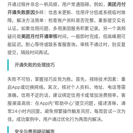
开通过程并非总一帆风顺，用户常遇阻碍。例如，
美团月付
开通失败原因
多样：信息未更新、信用评分低或系统临时故
障。解决方法简单：检查账户资料是否完整，重新提交实名
认证。如果信用问题，多用美团服务积累记录。另一个高频
疑问是
美团月付开通审核
时间，一般即时完成，但高峰期可
能延迟。耐心等待或联系客服查询。审核不通过时，别反复
提交，隔段时间再试。
开通失败的处理技巧
失败不可怕，掌握技巧反败为胜。首先，排除技术因素：重
启App或切换网络。其次，核对个人资料，地址、电话等需
准确。信用不足的话，建议绑定信用卡或增加消费频率。客
服渠道高效：在App内“帮助中心”提交问题，描述清晰，通
常24小时内回复。避免频繁操作触发风控，每周尝试一次为
佳。成功案例中，用户通过优化行为两周内解决。
安全与费用疑问解答