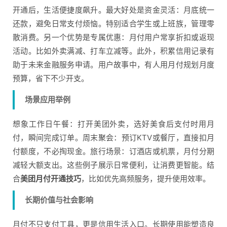
开通后，生活便捷度飙升。最大好处是资金灵活：月底统一
还款，避免日常支付烦恼。特别适合学生或上班族，管理零
散消费。另一个优势是专属优惠：月付用户常享折扣或返现
活动。比如外卖满减、打车立减等。此外，积累信用记录有
助于未来金融服务申请。用户故事中，有人用月付规划月度
预算，省下不少开支。
场景应用举例
想象工作日午餐：打开美团外卖，选好美食后支付时用月
付，瞬间完成订单。周末聚会：预订KTV或餐厅，直接扣月
付额度，不必掏现金。旅行场景：订酒店或机票，月付分期
减轻大额支出。这些例子展示日常便利，让消费更智能。结
合
美团月付开通技巧
，比如优先高频服务，提升使用效率。
长期价值与社会影响
月付不只支付工具，更是信用生活入口。长期使用能塑造良