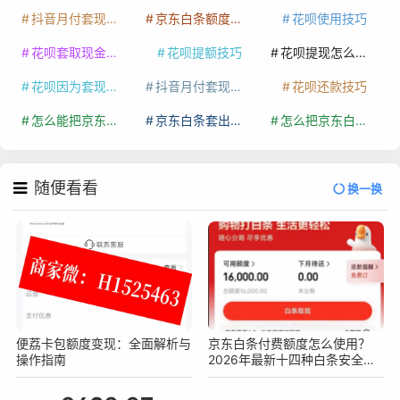
抖音月付套现最新方法
京东白条额度提升
花呗使用技巧
花呗套取现金最佳方法
花呗提额技巧
花呗提现怎么操作
花呗因为套现被限额了这种情况要多久才会好
抖音月付套现秒回100起
花呗还款技巧
怎么能把京东白条额度钱套出来
京东白条套出来手续费多少
怎么把京东白条的钱取出来
随便看看
换一换
便荔卡包额度变现：全面解析与
京东白条付费额度怎么使用？
操作指南
2026年最新十四种白条安全操
作方法