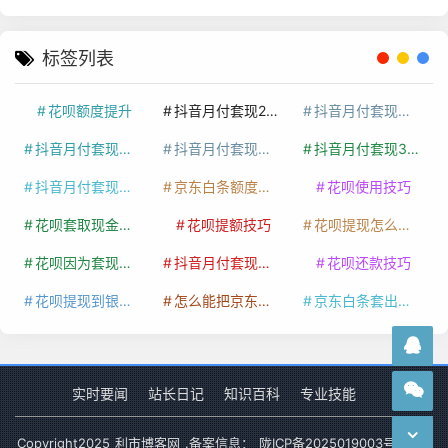
标签列表
花呗额度提升
抖音月付套现24小时接单
抖音月付套现怎么套
抖音月付套现多少手续费
抖音月付套现商家有哪些
抖音月付套现30秒技巧
抖音月付套现最新方法
京东白条额度提升
花呗使用技巧
花呗套取现金最佳方法
花呗提额技巧
花呗提现怎么操作
花呗因为套现被限额了这种情况要多久才会好
抖音月付套现秒回100起
花呗还款技巧
花呗提现到银行卡
怎么能把京东白条额度钱套出来
京东白条套出来手续费多少
实时要闻
站长日记
知识百科
专业技能
Copyright
2025
利市博客网
.备案信息：
陇ICP备2025019003号-1
网