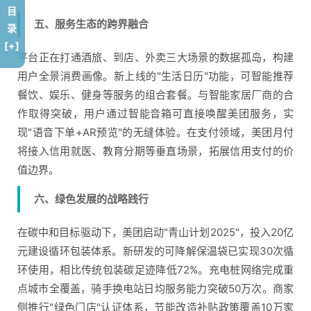
目
五、服务生态的跨界融合
录
[+]
平台正在打通酒旅、到店、外卖三大场景的数据孤岛，构建
用户全景消费画像。新上线的"生活日历"功能，可智能推荐
餐饮、娱乐、健身等服务的组合套餐。与智能家居厂商的合
作取得突破，用户通过智能音箱可直接唤醒美团服务，实
现"语音下单+AR预览"的无缝体验。在支付领域，美团月付
将接入信用就医、教育分期等垂直场景，拓展信用支付的价
值边界。
六、绿色发展的战略践行
在碳中和目标驱动下，美团启动"青山计划2025"，投入20亿
元建设循环包装体系。新研发的可降解保温袋已实现30次循
环使用，相比传统包装碳足迹降低72%。充电桩网络完成重
点城市全覆盖，骑手换电站日均服务能力突破50万次。商家
侧推行"绿色门店"认证体系，节能改造补贴政策覆盖10万家