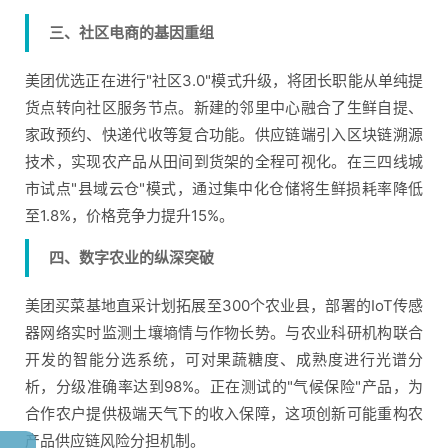
三、社区电商的基因重组
美团优选正在进行"社区3.0"模式升级，将团长职能从单纯提
货点转向社区服务节点。新建的邻里中心融合了生鲜自提、
家政预约、快递代收等复合功能。供应链端引入区块链溯源
技术，实现农产品从田间到货架的全程可视化。在三四线城
市试点"县域云仓"模式，通过集中化仓储将生鲜损耗率降低
至1.8%，价格竞争力提升15%。
四、数字农业的纵深突破
美团买菜基地直采计划拓展至300个农业县，部署的IoT传感
器网络实时监测土壤墒情与作物长势。与农业科研机构联合
开发的智能分选系统，可对果蔬糖度、成熟度进行光谱分
析，分级准确率达到98%。正在测试的"气候保险"产品，为
合作农户提供极端天气下的收入保障，这项创新可能重构农
产品供应链风险分担机制。