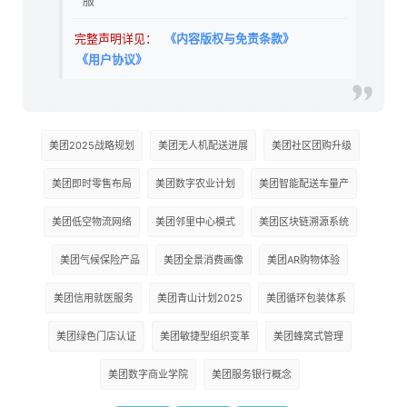
完整声明详见：
《内容版权与免责条款》
《用户协议》
美团2025战略规划
美团无人机配送进展
美团社区团购升级
美团即时零售布局
美团数字农业计划
美团智能配送车量产
美团低空物流网络
美团邻里中心模式
美团区块链溯源系统
美团气候保险产品
美团全景消费画像
美团AR购物体验
美团信用就医服务
美团青山计划2025
美团循环包装体系
美团绿色门店认证
美团敏捷型组织变革
美团蜂窝式管理
美团数字商业学院
美团服务银行概念