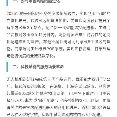
一、即时零售网络的超进化
2025年的美团闪购业务将突破传统边界，实现"万店互联"的
立体化布局。通过AI选址算法优化，前置仓密度预计提升至
每平方公里3个站点，配合新一代智能温控配送箱，生鲜商
品妥投时效压缩至12分钟内。与新能源汽车厂商合作的定制
化配送车即将量产，车载冷藏系统可同时承载8个温区的货
物。商家端同步升级云POS系统，实现库存管理、订单处理
与物流调度的全链路数字化。
二、科技赋能的服务场景革命
无人机配送矩阵完成第三代产品迭代，载重能力提升至7公
斤，抗风等级达到6级。在深圳、上海等试点城市，已构建
起覆盖80%城区的低空物流网络。用户在下单时可自主选
择"无人机速达"或"骑手配送"，价差控制在3-5元区间。更值
得关注的是室内配送机器人的商用化进程，首批2000台设备
已入驻大型写字楼，实现午餐高峰期的楼内无人化配送。