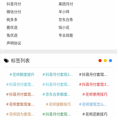
抖音月付
美团月付
微信分付
羊小咩
桃多多
京东白条
鹿优选
恒小花
兔优选
专业技能
声明协议
标签列表
花呗额度提升
抖音月付套现24小时接单
抖音月付套现怎么套
抖音月付套现多少手续费
抖音月付套现商家有哪些
抖音月付套现30秒技巧
抖音月付套现最新方法
京东白条额度提升
花呗使用技巧
花呗套取现金最佳方法
花呗提额技巧
花呗提现怎么操作
花呗因为套现被限额了这种情况要多久才会好
抖音月付套现秒回100起
花呗还款技巧