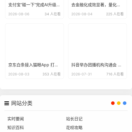
支付宝“碰一下”完成AI升级，用户已达4亿
去金融化成效显著，量化派羊小咩告别野蛮生长？
2026-08-06
34 人在看
2026-08-04
225 人在看
京东白条接入猫眼App 打造“先观影 后付款”便捷支付方式
抖音举办团播机构沟通会 倡议各方共建清朗直播生态
2026-08-03
353 人在看
2026-07-31
716 人在看
网站分类
实时要闻
站长日记
知识百科
花呗攻略