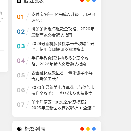
最近发表
地
支付宝“碰一下”完成AI升级，用户已
01
达4亿
近
桃多多提现与退款全攻略，2026年
02
最新商家必看避坑指南
2026最新桃多多桃享卡全攻略：开
03
通、使用变现提现及避坑指南
手把手教你玩转桃多多兑现全攻
04
略，2026年新人必看避坑指南
去金融化成效显著，量化派羊小咩
05
告别野蛮生长？
2026年最新羊小咩享花卡与便荔卡
06
操作全攻略：11种方法及实操指南
羊小咩便荔卡包怎么套现提现？
07
2026年最新回收商家解析 + 全流程
指南
标签列表