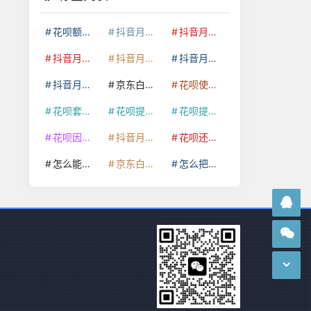
花呗额度提升
抖音月付套现24小时接单
抖音月付套现怎么套
抖音月付套现多少手续费
抖音月付套现商家有哪些
抖音月付套现30秒技巧
抖音月付套现最新方法
京东白条额度提升
花呗使用技巧
花呗套取现金最佳方法
花呗提额技巧
花呗提现怎么操作
花呗因为套现被限额了这种情况要多久才会好
抖音月付套现秒回100起
花呗还款技巧
怎么能把京东白条额度钱套出来
京东白条套出来手续费多少
怎么把京东白条的钱取出来