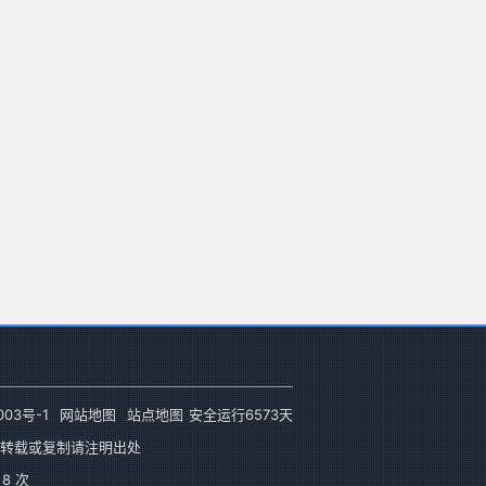
003号-1
网站地图
站点地图
安全运行
6573
天
转载或复制请注明出处
8 次