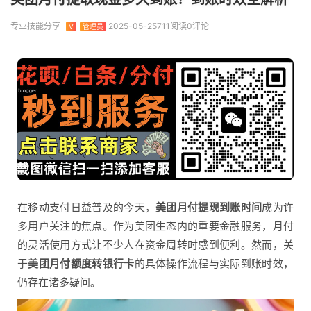
专业技能分享
2025-05-25
711阅读
0评论
V
管理员
在移动支付日益普及的今天，
美团月付提现到账时间
成为许
多用户关注的焦点。作为美团生态内的重要金融服务，月付
的灵活使用方式让不少人在资金周转时感到便利。然而，关
于
美团月付额度转银行卡
的具体操作流程与实际到账时效，
仍存在诸多疑问。