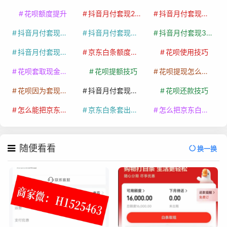
花呗额度提升
抖音月付套现24小时接单
抖音月付套现怎么套
抖音月付套现多少手续费
抖音月付套现商家有哪些
抖音月付套现30秒技巧
抖音月付套现最新方法
京东白条额度提升
花呗使用技巧
花呗套取现金最佳方法
花呗提额技巧
花呗提现怎么操作
花呗因为套现被限额了这种情况要多久才会好
抖音月付套现秒回100起
花呗还款技巧
怎么能把京东白条额度钱套出来
京东白条套出来手续费多少
怎么把京东白条的钱取出来
随便看看
换一换