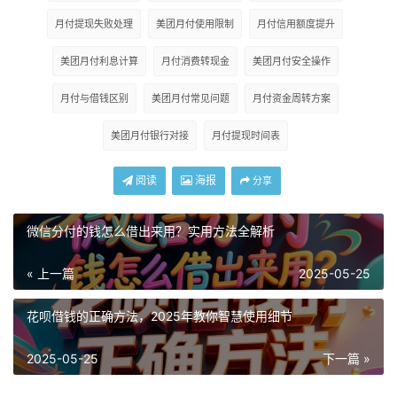
月付提现失败处理
美团月付使用限制
月付信用额度提升
美团月付利息计算
月付消费转现金
美团月付安全操作
月付与借钱区别
美团月付常见问题
月付资金周转方案
美团月付银行对接
月付提现时间表
阅读
海报
分享
微信分付的钱怎么借出来用？实用方法全解析
« 上一篇
2025-05-25
花呗借钱的正确方法，2025年教你智慧使用细节
2025-05-25
下一篇 »