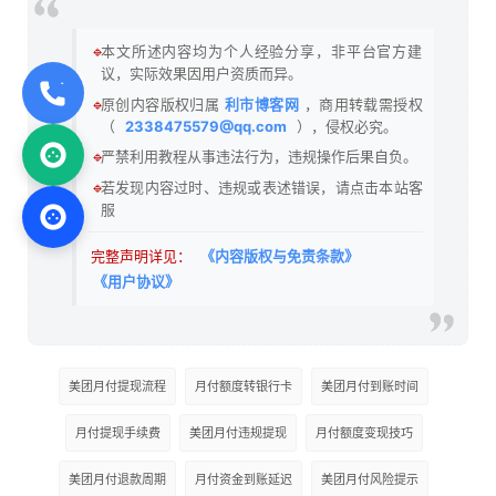
🔹
本文所述内容均为个人经验分享，非平台官方建
议，实际效果因用户资质而异。
🔹
原创内容版权归属
利市博客网
，商用转载需授权
（
2338475579@qq.com
），侵权必究。
🔹
严禁利用教程从事违法行为，违规操作后果自负。
🔹
若发现内容过时、违规或表述错误，请点击本站客
服
完整声明详见：
《内容版权与免责条款》
《用户协议》
美团月付提现流程
月付额度转银行卡
美团月付到账时间
月付提现手续费
美团月付违规提现
月付额度变现技巧
美团月付退款周期
月付资金到账延迟
美团月付风险提示