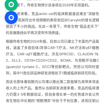
翻倍前提下，传奇生物预计自身将在2026年实现盈利。
但从当前来看，竞品anito-cel的临床数据虽说难言“突破性
颠覆”，但其符合市场预期的表现依旧对Carvykti的增长逻辑
提出了不小的挑战。在这一背景下，传奇生物“孤品走天下”
的发展路线似乎再次受到市场质疑。
根据传奇生物的2024年报，目前公司已建立了丰富的产品管
线，涵盖了多款自体/异体CAR-T疗法、NK疗法和γδT细胞
疗法、CAR-αβT细胞疗法，涉及GPRC5D、CLAUDIN 18.
2、DLL3、CD19×CD20×CD22、BCMA、鸟苷酰环化酶C
(guanylyl cyclase C，GCC)等创新靶点。然而公司同时提
到，其中11款在研品种研发进程处于1期或临床前研究阶段。
而这也意味着短期内公司难以推出第二款能够为其带来现金
收入的上市产品。虽然从当前研发进度来看，竞品的临床潜
力仍需3-5年数据验证，但自身增长单一的劣势或许会让传
奇生物在中长期的“预期博弈”中处于不利位置，进而压制公