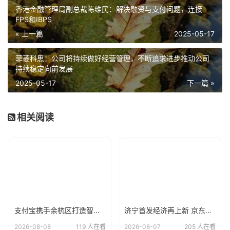
香港金融管理局副总裁陈维民：解决融资与支付问题，连接
FPS和IBPS
« 上一篇
2025-05-17
菲菱科思：公司将持续做好经营管理，不断追求进步推动公司
持续稳定向前发展
2025-05-17
下一篇 »
相关阅读
支付宝携手余杭区打造智慧阳光校餐系统，让每一笔校园餐费“晒在阳光下
济宁首发经济再上新 京东电器自营大店开业
2026-08-08
119 人在看
2026-08-07
205 人在看