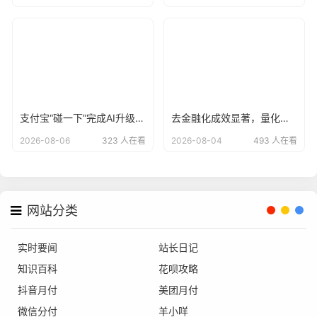
支付宝“碰一下”完成AI升级，用户已达4亿
去金融化成效显著，量化派羊小咩告别野蛮生长？
2026-08-06
323 人在看
2026-08-04
493 人在看
网站分类
实时要闻
站长日记
知识百科
花呗攻略
抖音月付
美团月付
微信分付
羊小咩