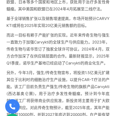
欧盟、日本等多个国家和地区上市，获批用于治疗多发性骨
髓瘤。其中美国和欧盟已在2024年4月拓展至二线疗法。
基于全球销售扩张以及销售增速提高，市场开始预计CARVY
KTI或将在2025年实现20亿美元销售额的目标。
而这一目标有赖于产能扩张的实现。近年来传奇生物与强生
一直致力于加强Carvykti的全球生产与供应能力。2023年，
传奇生物与诺华签订了独家全球许可协议。2024年4月，双
方合作加深了在供应链层面的合作。最新财报显示，2025年
Q1季度，诺华生产基地已经启动了Carvykti的商业化生产。
另外，今年3月，强生/传奇生物宣布，将投资1.5亿美元扩建
其位于比利时的细胞治疗生产设施，以提升CAR-T疗法的产
能。该工厂目前负责生产强生/传奇生物的旗舰产品Carvykti
(西达基奥仑赛)，用于治疗多发性骨髓瘤。预计到今年底
前，该工厂将获得商业供应批准，新投资将主要用于扩大欧
盟市场供应。对此传奇生物预计，截至2025年底，其年产能
将达到10000剂，并到2027年底达到20000剂。在产能有望