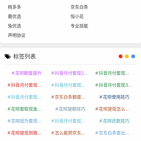
桃多多
京东白条
鹿优选
恒小花
兔优选
专业技能
声明协议
标签列表
花呗额度提升
抖音月付套现24小时接单
抖音月付套现怎么套
抖音月付套现多少手续费
抖音月付套现商家有哪些
抖音月付套现30秒技巧
抖音月付套现最新方法
京东白条额度提升
花呗使用技巧
花呗套取现金最佳方法
花呗提额技巧
花呗提现怎么操作
花呗因为套现被限额了这种情况要多久才会好
抖音月付套现秒回100起
花呗还款技巧
花呗提现到银行卡
怎么能把京东白条额度钱套出来
京东白条套出来手续费多少