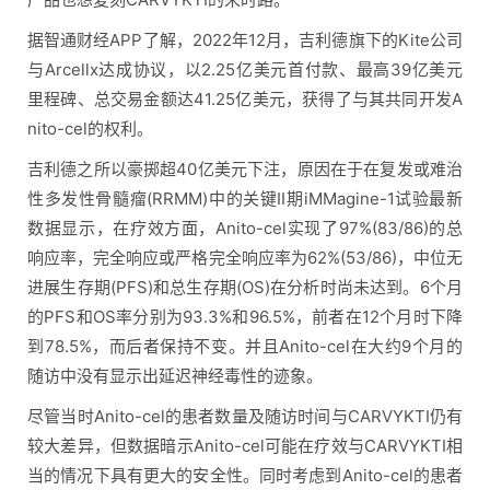
据智通财经APP了解，2022年12月，吉利德旗下的Kite公司
与Arcellx达成协议，以2.25亿美元首付款、最高39亿美元
里程碑、总交易金额达41.25亿美元，获得了与其共同开发A
nito-cel的权利。
吉利德之所以豪掷超40亿美元下注，原因在于在复发或难治
性多发性骨髓瘤(RRMM)中的关键II期iMMagine-1试验最新
数据显示，在疗效方面，Anito-cel实现了97%(83/86)的总
响应率，完全响应或严格完全响应率为62%(53/86)，中位无
进展生存期(PFS)和总生存期(OS)在分析时尚未达到。6个月
的PFS和OS率分别为93.3%和96.5%，前者在12个月时下降
到78.5%，而后者保持不变。并且Anito-cel在大约9个月的
随访中没有显示出延迟神经毒性的迹象。
尽管当时Anito-cel的患者数量及随访时间与CARVYKTI仍有
较大差异，但数据暗示Anito-cel可能在疗效与CARVYKTI相
当的情况下具有更大的安全性。同时考虑到Anito-cel的患者