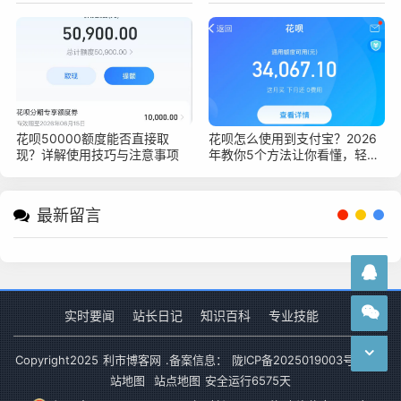
花呗50000额度能否直接取
花呗怎么使用到支付宝？2026
现？详解使用技巧与注意事项
年教你5个方法让你看懂，轻松
上手花呗支付
最新留言
实时要闻
站长日记
知识百科
专业技能
Copyright
2025
利市博客网
.备案信息：
陇ICP备2025019003号-1
网
站地图
站点地图
安全运行
6575
天