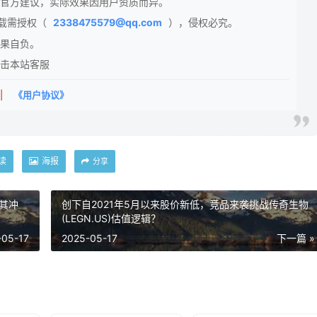
官方建议，实际效果因用户资质而异。
载需授权（
2338475579@qq.com
），侵权必究。
果自负。
击本站客服
|
《用户协议》
读
海报
分享
其冲
创下自2021年5月以来股价新低，竞品来袭挑战传奇生物
(LEGN.US)估值逻辑？
-05-17
2025-05-17
下一篇 »