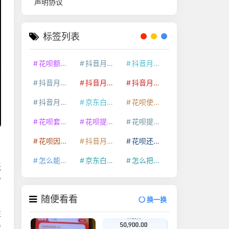
声明协议
标签列表
花呗额度提升
抖音月付套现24小时接单
抖音月付套现怎么套
抖音月付套现多少手续费
抖音月付套现商家有哪些
抖音月付套现30秒技巧
抖音月付套现最新方法
京东白条额度提升
花呗使用技巧
花呗套取现金最佳方法
花呗提额技巧
花呗提现怎么操作
花呗因为套现被限额了这种情况要多久才会好
抖音月付套现秒回100起
花呗还款技巧
怎么能把京东白条额度钱套出来
京东白条套出来手续费多少
怎么把京东白条的钱取出来
坛
”
随便看看
换一换
往
我