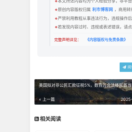
🔹
本文所述内容均为个人经验分享，非平台
🔹
原创内容版权归属
利市博客网
，商用转
🔹
严禁利用教程从事违法行为，违规操作后
🔹
若发现内容过时、违规或表述错误，请点
完整声明详见：
《内容版权与免责条款》
阅
美国拟对非公民汇款征税5%，数百万合法移民首当
« 上一篇
2025
相关阅读