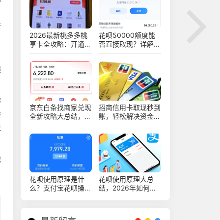
，
参
2026最新桃多多桃
花呗50000额度能
，
享卡全攻略：开通、
否直接取现？详解使
使用变现提现及避坑
用技巧与注意事项
指南
跟
解
京东白条找商家兑现
招商信用卡取现秒到
香
全新攻略大总结，解
账，轻松解决资金周
锁最新提现多种高效
转难题
经
安全变现新技巧
能
花呗使用原理是什
花呗使用原理大总
么？支付宝花呗操作
结，2026年如何利
亲测复盘，分享实战
用花呗实现资金周
经验
转？深度指南