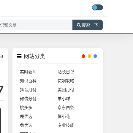
搜索一下
网站分类
实时要闻
站长日记
知识百科
花呗攻略
7
抖音月付
美团月付
微信分付
羊小咩
桃多多
京东白条
鹿优选
恒小花
兔优选
专业技能