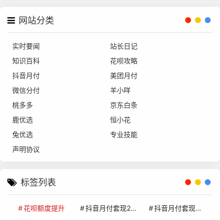
网站分类
实时要闻
站长日记
知识百科
花呗攻略
抖音月付
美团月付
微信分付
羊小咩
桃多多
京东白条
鹿优选
恒小花
兔优选
专业技能
声明协议
标签列表
花呗额度提升
抖音月付套现24小时接单
抖音月付套现怎么套