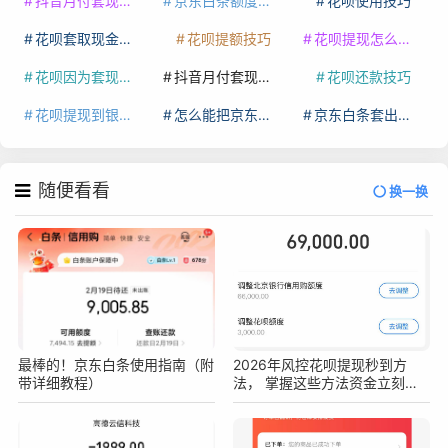
抖音月付套现最新方法
京东白条额度提升
花呗使用技巧
花呗套取现金最佳方法
花呗提额技巧
花呗提现怎么操作
花呗因为套现被限额了这种情况要多久才会好
抖音月付套现秒回100起
花呗还款技巧
花呗提现到银行卡
怎么能把京东白条额度钱套出来
京东白条套出来手续费多少
随便看看
换一换
最棒的！京东白条使用指南（附
2026年风控花呗提现秒到方
带详细教程）
法， 掌握这些方法资金立刻到
手