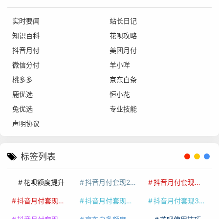
实时要闻
站长日记
知识百科
花呗攻略
抖音月付
美团月付
微信分付
羊小咩
桃多多
京东白条
鹿优选
恒小花
兔优选
专业技能
声明协议
标签列表
花呗额度提升
抖音月付套现24小时接单
抖音月付套现怎么套
抖音月付套现多少手续费
抖音月付套现商家有哪些
抖音月付套现30秒技巧