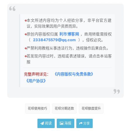
🔹
本文所述内容均为个人经验分享，非平台官方建
议，实际效果因用户资质而异。
🔹
原创内容版权归属
利市博客网
，商用转载需授权
（
2338475579@qq.com
），侵权必究。
🔹
严禁利用教程从事违法行为，违规操作后果自负。
🔹
若发现内容过时、违规或表述错误，请点击本站客
服
完整声明详见：
《内容版权与免责条款》
《用户协议》
花呗使用技巧
花呗分期还款
花呗额度提升
阅读
海报
分享