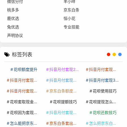
微信分付
羊小咩
桃多多
京东白条
鹿优选
恒小花
兔优选
专业技能
声明协议
标签列表
花呗额度提升
抖音月付套现24小时接单
抖音月付套现怎么套
抖音月付套现多少手续费
抖音月付套现商家有哪些
抖音月付套现30秒技巧
抖音月付套现最新方法
京东白条额度提升
花呗使用技巧
花呗套取现金最佳方法
花呗提额技巧
花呗提现怎么操作
花呗因为套现被限额了这种情况要多久才会好
抖音月付套现秒回100起
花呗还款技巧
怎么能把京东白条额度钱套出来
京东白条套出来手续费多少
怎么把京东白条的钱取出来