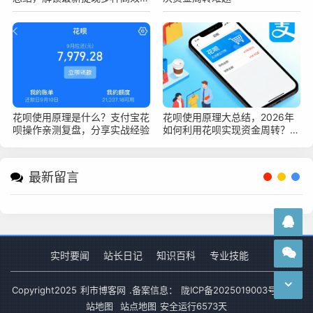
全变现新技巧
花呗使用原理是什么？支付宝花
花呗使用原理大总结，2026年
呗操作亲测复盘，分享实战经验
如何利用花呗实现资金周转？深
度指南
最新留言
实时要闻
站长日记
知识百科
专业技能
Copyright
2025
利市博客网
.备案信息：
陇ICP备2025019003号-1
网
站地图
站点地图
安全运行
6573
天