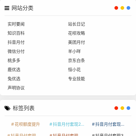
网站分类
实时要闻
站长日记
知识百科
花呗攻略
抖音月付
美团月付
微信分付
羊小咩
桃多多
京东白条
鹿优选
恒小花
兔优选
专业技能
声明协议
标签列表
花呗额度提升
抖音月付套现24小时接单
抖音月付套现怎么套
抖音月付套现多少手续费
抖音月付套现商家有哪些
抖音月付套现30秒技巧