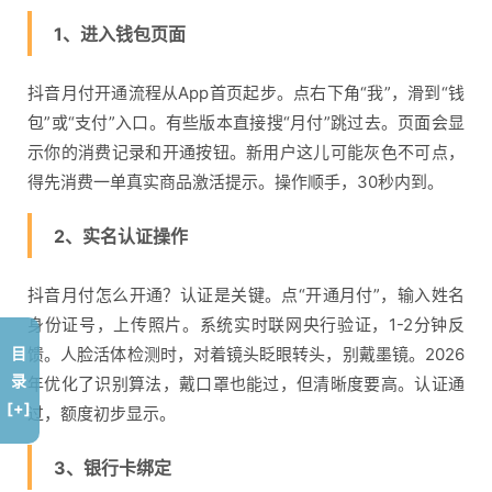
1、进入钱包页面
抖音月付开通流程从App首页起步。点右下角“我”，滑到“钱
包”或“支付”入口。有些版本直接搜“月付”跳过去。页面会显
示你的消费记录和开通按钮。新用户这儿可能灰色不可点，
得先消费一单真实商品激活提示。操作顺手，30秒内到。
2、实名认证操作
抖音月付怎么开通？认证是关键。点“开通月付”，输入姓名
身份证号，上传照片。系统实时联网央行验证，1-2分钟反
目
馈。人脸活体检测时，对着镜头眨眼转头，别戴墨镜。2026
录
年优化了识别算法，戴口罩也能过，但清晰度要高。认证通
[+]
过，额度初步显示。
3、银行卡绑定