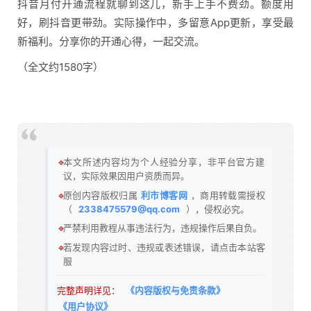
抖音月付开通流程就聊到这儿，新手上手不费劲。额度用
好，刷抖音更带劲。实际操作中，多留意App更新，享受最
新福利。分享你的开通心得，一起交流。
（全文约1580字）
🔹
本文所述内容均为个人经验分享，非平台官方建
议，实际效果因用户资质而异。
🔹
原创内容版权归属
利市博客网
，商用转载需授权
（
2338475579@qq.com
），侵权必究。
🔹
严禁利用教程从事违法行为，违规操作后果自负。
🔹
若发现内容过时、违规或表述错误，请点击本站客
服
完整声明详见：
《内容版权与免责条款》
《用户协议》