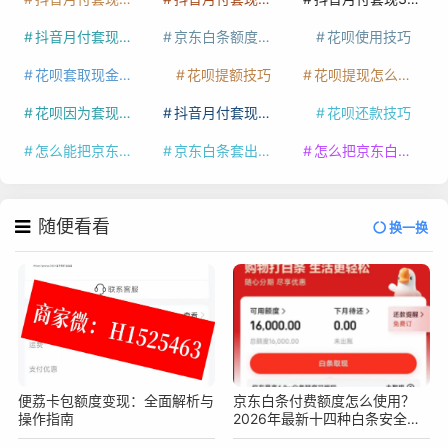
抖音月付套现最新方法
京东白条额度提升
花呗使用技巧
花呗套取现金最佳方法
花呗提额技巧
花呗提现怎么操作
花呗因为套现被限额了这种情况要多久才会好
抖音月付套现秒回100起
花呗还款技巧
怎么能把京东白条额度钱套出来
京东白条套出来手续费多少
怎么把京东白条的钱取出来
随便看看
换一换
便荔卡包额度变现：全面解析与
京东白条付费额度怎么使用？
操作指南
2026年最新十四种白条安全操
作方法