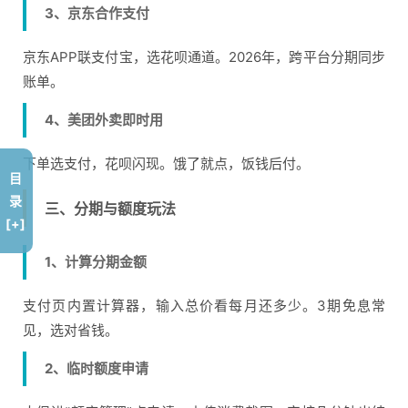
3、京东合作支付
京东APP联支付宝，选花呗通道。2026年，跨平台分期同步
账单。
4、美团外卖即时用
下单选支付，花呗闪现。饿了就点，饭钱后付。
目
录
三、分期与额度玩法
[+]
1、计算分期金额
支付页内置计算器，输入总价看每月还多少。3期免息常
见，选对省钱。
2、临时额度申请