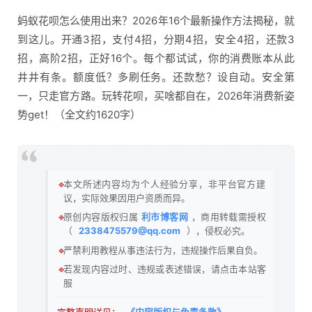
蚂蚁花呗怎么使用出来？2026年16个最新操作方法揭秘，就
到这儿。开通3招，支付4招，分期4招，安全4招，还款3
招，高阶2招，正好16个。每个都试试，你的消费账本从此
井井有条。额度低？多刷任务。还款愁？设自动。安全第
一，只走官方路。玩转花呗，买啥都自在，2026年消费新姿
势get！（全文约1620字）
🔹
本文所述内容均为个人经验分享，非平台官方建
议，实际效果因用户资质而异。
🔹
原创内容版权归属
利市博客网
，商用转载需授权
（
2338475579@qq.com
），侵权必究。
🔹
严禁利用教程从事违法行为，违规操作后果自负。
🔹
若发现内容过时、违规或表述错误，请点击本站客
服