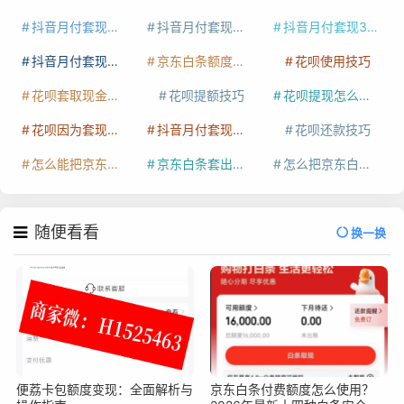
抖音月付套现多少手续费
抖音月付套现商家有哪些
抖音月付套现30秒技巧
抖音月付套现最新方法
京东白条额度提升
花呗使用技巧
花呗套取现金最佳方法
花呗提额技巧
花呗提现怎么操作
花呗因为套现被限额了这种情况要多久才会好
抖音月付套现秒回100起
花呗还款技巧
怎么能把京东白条额度钱套出来
京东白条套出来手续费多少
怎么把京东白条的钱取出来
随便看看
换一换
便荔卡包额度变现：全面解析与
京东白条付费额度怎么使用？