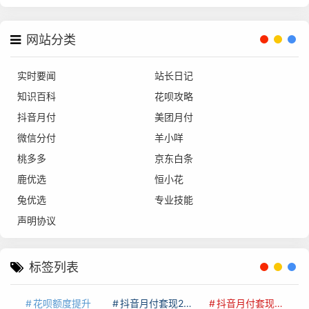
网站分类
实时要闻
站长日记
知识百科
花呗攻略
抖音月付
美团月付
微信分付
羊小咩
桃多多
京东白条
鹿优选
恒小花
兔优选
专业技能
声明协议
标签列表
花呗额度提升
抖音月付套现24小时接单
抖音月付套现怎么套