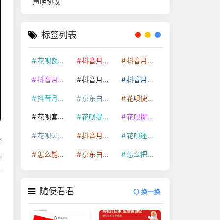
声明协议
标签列表
花呗额度提升
抖音月付套现24小时接单
抖音月付套现怎么套
抖音月付套现多少手续费
抖音月付套现商家有哪些
抖音月付套现30秒技巧
抖音月付套现最新方法
京东白条额度提升
花呗使用技巧
花呗套取现金最佳方法
花呗提额技巧
花呗提现怎么操作
花呗因为套现被限额了这种情况要多久才会好
抖音月付套现秒回100起
花呗还款技巧
整
怎么能把京东白条额度钱套出来
京东白条套出来手续费多少
怎么把京东白条的钱取出来
优
出
随便看看
换一换