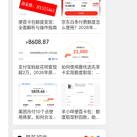
便荔卡包额度变现：
京东白条付费额度怎
全面解析与操作指南
么使用？2026年最
新十四种白条安全操
作方法
支付宝蚂蚁花呗套现
如何使用鹿优选先享
超2万，2026年原来
卡实现额度取现：购
可以这样安全操作不
物出售的新技巧
被查！真实亲测方法
分享
美团月付10个点使
羊小咩便荔卡包：额
用商家，如何合法稳
度取现秒回款，助你
健操作赚钱
轻松提现