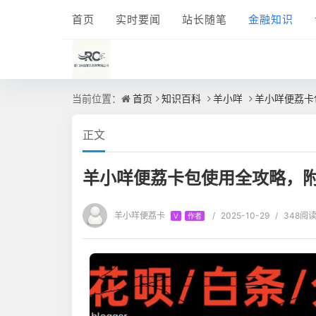
首页
实时要闻
站长随笔
金融知识
当前位置：
首页
知识百科
羊小咩
羊小咩便荔卡
正文
羊小咩便荔卡包使用全攻略，附
羊小咩便荔卡
/
2025-10-29
/
348阅
V
作者