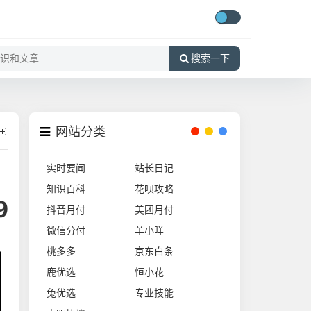
搜索一下
网站分类
实时要闻
站长日记
知识百科
花呗攻略
9
抖音月付
美团月付
微信分付
羊小咩
桃多多
京东白条
鹿优选
恒小花
兔优选
专业技能