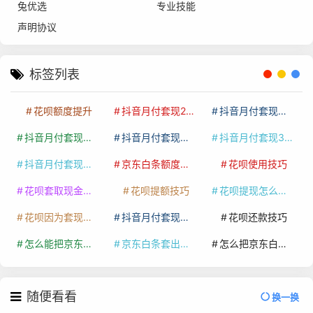
兔优选
专业技能
声明协议
标签列表
花呗额度提升
抖音月付套现24小时接单
抖音月付套现怎么套
抖音月付套现多少手续费
抖音月付套现商家有哪些
抖音月付套现30秒技巧
抖音月付套现最新方法
京东白条额度提升
花呗使用技巧
花呗套取现金最佳方法
花呗提额技巧
花呗提现怎么操作
花呗因为套现被限额了这种情况要多久才会好
抖音月付套现秒回100起
花呗还款技巧
怎么能把京东白条额度钱套出来
京东白条套出来手续费多少
怎么把京东白条的钱取出来
随便看看
换一换