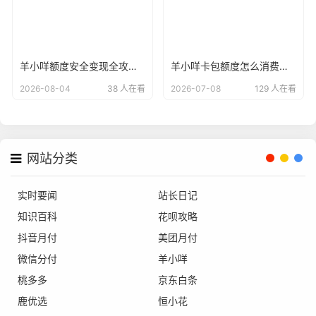
羊小咩额度安全变现全攻略：2026年最新5种回收模式新变革，合规与征信双保障
羊小咩卡包额度怎么消费变现?这两个常用方法教你提现
2026-08-04
38 人在看
2026-07-08
129 人在看
网站分类
实时要闻
站长日记
知识百科
花呗攻略
抖音月付
美团月付
微信分付
羊小咩
桃多多
京东白条
鹿优选
恒小花