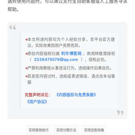
遇到使用问题时，可以通过支付宝自助客服或人工服务寻求
帮助。
🔹
本文所述内容均为个人经验分享，非平台官方建
议，实际效果因用户资质而异。
🔹
原创内容版权归属
利市博客网
，商用转载需授权
（
2338475579@qq.com
），侵权必究。
🔹
严禁利用教程从事违法行为，违规操作后果自负。
🔹
若发现内容过时、违规或表述错误，请点击本站客
服
完整声明详见：
《内容版权与免责条款》
《用户协议》
花呗使用技巧
花呗分期方法
花呗还款攻略