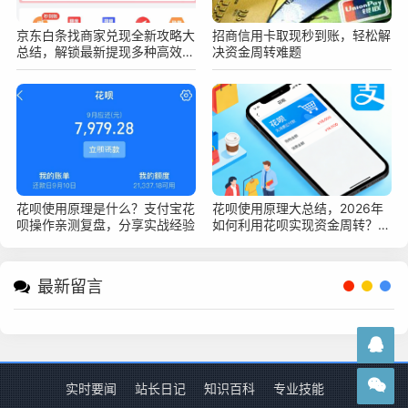
京东白条找商家兑现全新攻略大
招商信用卡取现秒到账，轻松解
总结，解锁最新提现多种高效安
决资金周转难题
全变现新技巧
花呗使用原理是什么？支付宝花
花呗使用原理大总结，2026年
呗操作亲测复盘，分享实战经验
如何利用花呗实现资金周转？深
度指南
最新留言
实时要闻
站长日记
知识百科
专业技能