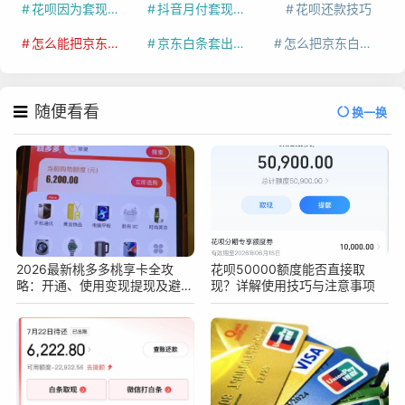
花呗因为套现被限额了这种情况要多久才会好
抖音月付套现秒回100起
花呗还款技巧
怎么能把京东白条额度钱套出来
京东白条套出来手续费多少
怎么把京东白条的钱取出来
随便看看
换一换
2026最新桃多多桃享卡全攻
花呗50000额度能否直接取
略：开通、使用变现提现及避坑
现？详解使用技巧与注意事项
指南