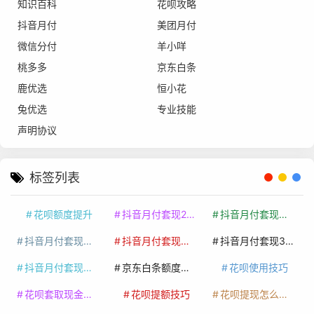
知识百科
花呗攻略
抖音月付
美团月付
微信分付
羊小咩
桃多多
京东白条
鹿优选
恒小花
兔优选
专业技能
声明协议
标签列表
花呗额度提升
抖音月付套现24小时接单
抖音月付套现怎么套
抖音月付套现多少手续费
抖音月付套现商家有哪些
抖音月付套现30秒技巧
抖音月付套现最新方法
京东白条额度提升
花呗使用技巧
花呗套取现金最佳方法
花呗提额技巧
花呗提现怎么操作