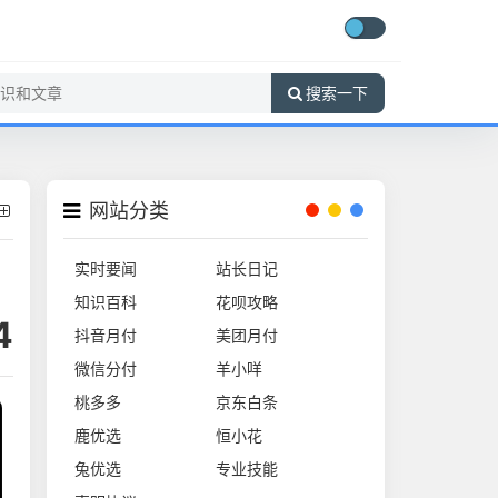
搜索一下
网站分类
实时要闻
站长日记
知识百科
花呗攻略
4
抖音月付
美团月付
微信分付
羊小咩
桃多多
京东白条
鹿优选
恒小花
兔优选
专业技能