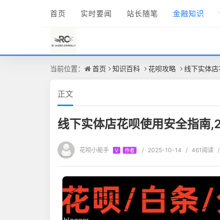
首页
实时要闻
站长随笔
金融知识
当前位置：
首页
知识百科
花呗攻略
线下实体店
正文
线下实体店花呗使用安全指南,2
花呗小能手
/
2025-10-14
/
461阅读
/
V
作者