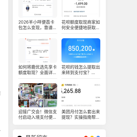
2026羊小咩便荔卡
花呗额度取现商家如
包怎么变现，靠谱商
何安全便捷地获取现
家实操流程讲解
金？七个方法和四个
注意事项要知道！
如何将鹿优选先享卡
花呗的钱怎么提取出
额度取现？全面详解
来转到支付宝？
及实用技巧
2026年具体步骤是
什么？
避
迎接广交会！微信支
美团月付怎么套出来
付启动入境支付便利
提现？实操指南帮你
服务月活动
少绕弯
息