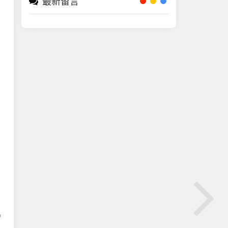
最新留言
增