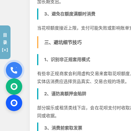
加长期支出。
3、避免在额度满额时消费
当花呗额度接近上限，支付可能失败或影响账单
目
三、避坑细节技巧
录
[+]
1、识别非正规套用模式
有些非正规商家会利用虚构交易来套取花呗额度
实体店消费应选择货品真实、交易合规的场景。
2、谨防高额押金陷阱
部分娱乐或租赁类线下店，会在花呗支付时收取
同或收据。
3、消费前索取发票