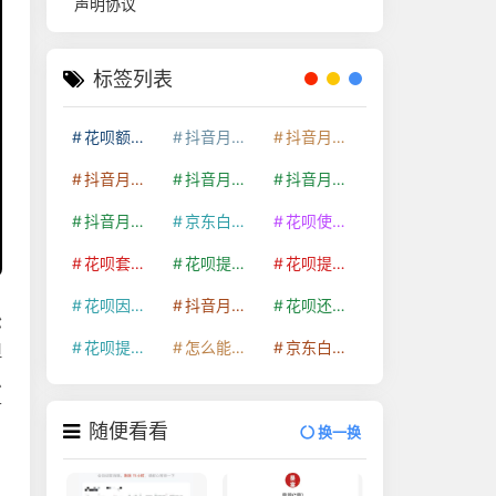
声明协议
标签列表
花呗额度提升
抖音月付套现24小时接单
抖音月付套现怎么套
抖音月付套现多少手续费
抖音月付套现商家有哪些
抖音月付套现30秒技巧
抖音月付套现最新方法
京东白条额度提升
花呗使用技巧
花呗套取现金最佳方法
花呗提额技巧
花呗提现怎么操作
花呗因为套现被限额了这种情况要多久才会好
抖音月付套现秒回100起
花呗还款技巧
松
花呗提现到银行卡
怎么能把京东白条额度钱套出来
京东白条套出来手续费多少
但
么
可
随便看看
换一换