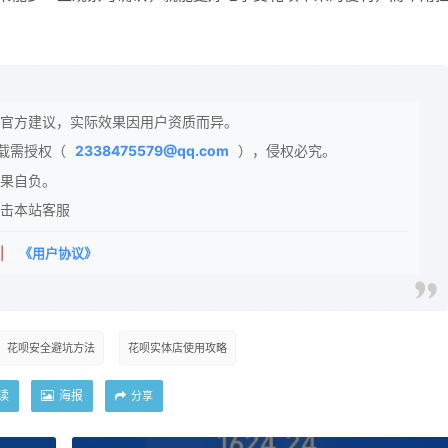
官方建议，实际效果因用户资质而异。
载需授权（
2338475579@qq.com
），侵权必究。
果自负。
击本站客服
|
《用户协议》
花呗安全避坑方法
花呗实体店使用攻略
读
海报
分享