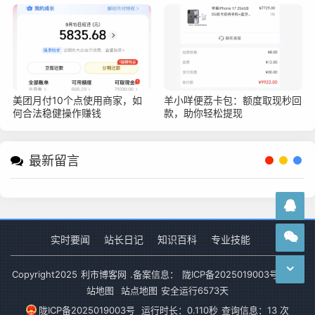
美团月付10个点使用商家，如
羊小咩便荔卡包：额度取现秒回
何合法稳健操作赚钱
款，助你轻松提现
最新留言
实时要闻
站长日记
知识百科
专业技能
Copyright
2025
利市博客网
.备案信息：
陇ICP备2025019003号-1
网
站地图
站点地图
安全运行
6573
天
陇ICP备2025019003号
运行时长：0.110秒
查询信息：13 次