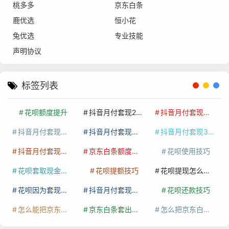
桃多多
京东白条
鹿优选
恒小花
兔优选
专业技能
声明协议
标签列表
花呗额度提升
抖音月付套现24小时接单
抖音月付套现怎么套
抖音月付套现多少手续费
抖音月付套现商家有哪些
抖音月付套现30秒技巧
抖音月付套现最新方法
京东白条额度提升
花呗使用技巧
花呗套取现金最佳方法
花呗提额技巧
花呗提现怎么操作
花呗因为套现被限额了这种情况要多久才会好
抖音月付套现秒回100起
花呗还款技巧
怎么能把京东白条额度钱套出来
京东白条套出来手续费多少
怎么把京东白条的钱取出来