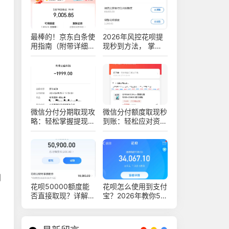
最棒的！京东白条使
2026年风控花呗提
用指南（附带详细教
现秒到方法， 掌握
程）
这些方法资金立刻到
手
微信分付分期取现攻
微信分付额度取现秒
略：轻松掌握提现技
到账：轻松应对资金
巧与注意事项
需求的全攻略
利
花呗50000额度能
花呗怎么使用到支付
否直接取现？详解使
宝？2026年教你5
用技巧与注意事项
个方法让你看懂，轻
松上手花呗支付