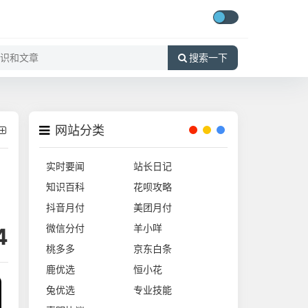
搜索一下
网站分类
实时要闻
站长日记
知识百科
花呗攻略
抖音月付
美团月付
微信分付
羊小咩
4
桃多多
京东白条
鹿优选
恒小花
兔优选
专业技能