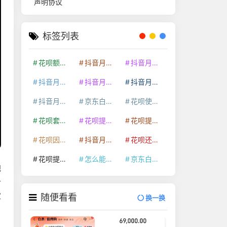
声明协议
标签列表
花呗额度提升
抖音月付套现24小时接单
抖音月付套现怎么套
抖音月付套现多少手续费
抖音月付套现商家有哪些
抖音月付套现30秒技巧
抖音月付套现最新方法
京东白条额度提升
花呗使用技巧
花呗套取现金最佳方法
花呗提额技巧
花呗提现怎么操作
花呗因为套现被限额了这种情况要多久才会好
抖音月付套现秒回100起
花呗还款技巧
花呗提现到银行卡
怎么能把京东白条额度钱套出来
京东白条套出来手续费多少
把
合
家
随便看看
换一换