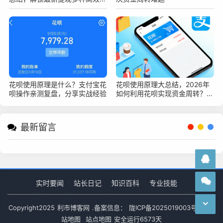
全变现新技巧
花呗使用原理是什么？支付宝花
花呗使用原理大总结，2026年
呗操作亲测复盘，分享实战经验
如何利用花呗实现资金周转？深
度指南
最新留言
实时要闻
站长日记
知识百科
专业技能
Copyright
2025
利市博客网
.备案信息：
陇ICP备2025019003号-1
网
站地图
站点地图
安全运行
6573
天