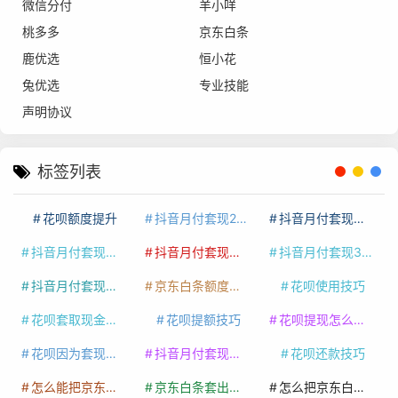
微信分付
羊小咩
桃多多
京东白条
鹿优选
恒小花
兔优选
专业技能
声明协议
标签列表
花呗额度提升
抖音月付套现24小时接单
抖音月付套现怎么套
抖音月付套现多少手续费
抖音月付套现商家有哪些
抖音月付套现30秒技巧
抖音月付套现最新方法
京东白条额度提升
花呗使用技巧
花呗套取现金最佳方法
花呗提额技巧
花呗提现怎么操作
花呗因为套现被限额了这种情况要多久才会好
抖音月付套现秒回100起
花呗还款技巧
怎么能把京东白条额度钱套出来
京东白条套出来手续费多少
怎么把京东白条的钱取出来