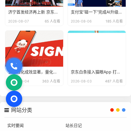
济宁首发经济再上新 京东电器自营大店开业
支付宝“碰一下”完成AI升级，用户已达4亿
2026-08-07
65 人在看
2026-08-06
185 人在看
去金融化成效显著，量化派羊小咩告别野蛮生长？
京东白条接入猫眼App 打造“先观影 后付款”便捷支付方式
2026-08-04
363 人在看
2026-08-03
487 人在看
网站分类
实时要闻
站长日记