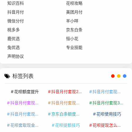
知识百科
花呗攻略
抖音月付
美团月付
微信分付
羊小咩
桃多多
京东白条
鹿优选
恒小花
兔优选
专业技能
声明协议
标签列表
花呗额度提升
抖音月付套现24小时接单
抖音月付套现怎么套
抖音月付套现多少手续费
抖音月付套现商家有哪些
抖音月付套现30秒技巧
抖音月付套现最新方法
京东白条额度提升
花呗使用技巧
花呗套取现金最佳方法
花呗提额技巧
花呗提现怎么操作