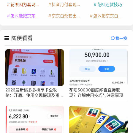
花呗因为套现被限额了这种情况要多久才会好
抖音月付套现秒回100起
花呗还款技巧
怎么能把京东白条额度钱套出来
京东白条套出来手续费多少
怎么把京东白条的钱取出来
随便看看
换一换
2026最新桃多多桃享卡全攻
花呗50000额度能否直接取
略：开通、使用变现提现及避坑
现？详解使用技巧与注意事项
指南