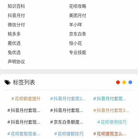
知识百科
花呗攻略
抖音月付
美团月付
微信分付
羊小咩
桃多多
京东白条
鹿优选
恒小花
兔优选
专业技能
声明协议
标签列表
花呗额度提升
抖音月付套现24小时接单
抖音月付套现怎么套
抖音月付套现多少手续费
抖音月付套现商家有哪些
抖音月付套现30秒技巧
抖音月付套现最新方法
京东白条额度提升
花呗使用技巧
花呗套取现金最佳方法
花呗提额技巧
花呗提现怎么操作