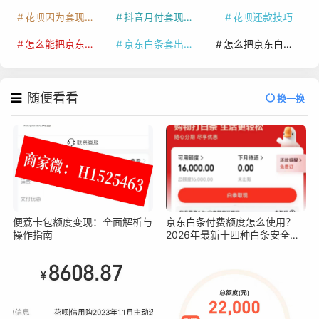
花呗因为套现被限额了这种情况要多久才会好
抖音月付套现秒回100起
花呗还款技巧
怎么能把京东白条额度钱套出来
京东白条套出来手续费多少
怎么把京东白条的钱取出来
随便看看
换一换
便荔卡包额度变现：全面解析与
京东白条付费额度怎么使用？
操作指南
2026年最新十四种白条安全操
作方法