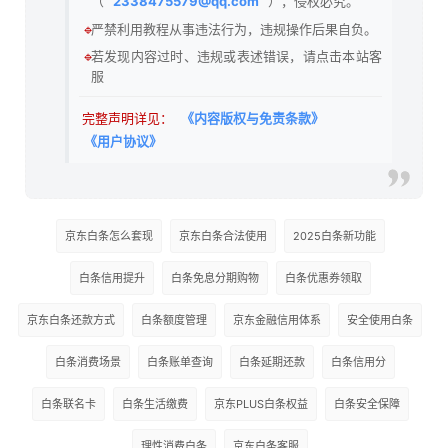
（
2338475579@qq.com
），侵权必究。
🔹
严禁利用教程从事违法行为，违规操作后果自负。
🔹
若发现内容过时、违规或表述错误，请点击本站客
服
完整声明详见：
《内容版权与免责条款》
《用户协议》
京东白条怎么套现
京东白条合法使用
2025白条新功能
白条信用提升
白条免息分期购物
白条优惠券领取
京东白条还款方式
白条额度管理
京东金融信用体系
安全使用白条
白条消费场景
白条账单查询
白条延期还款
白条信用分
白条联名卡
白条生活缴费
京东PLUS白条权益
白条安全保障
理性消费白条
京东白条客服