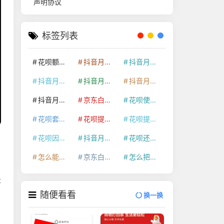
声明协议
标签列表
花呗额度提升
抖音月付套现24小时接单
抖音月付套现怎么套
抖音月付套现多少手续费
抖音月付套现商家有哪些
抖音月付套现30秒技巧
抖音月付套现最新方法
京东白条额度提升
花呗使用技巧
花呗套取现金最佳方法
花呗提额技巧
花呗提现怎么操作
花呗因为套现被限额了这种情况要多久才会好
抖音月付套现秒回100起
花呗还款技巧
怎么能把京东白条额度钱套出来
京东白条套出来手续费多少
怎么把京东白条的钱取出来
示
随便看看
换一换