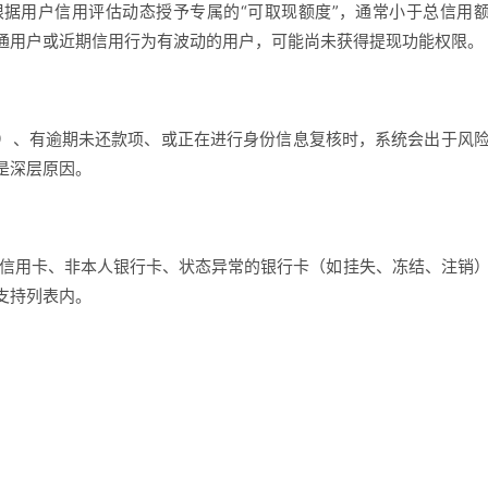
据用户信用评估动态授予专属的“可取现额度”，通常小于总信用
通用户或近期信用行为有波动的用户，可能尚未获得提现功能权限。
）、有逾期未还款项、或正在进行身份信息复核时，系统会出于风
是深层原因。
。信用卡、非本人银行卡、状态异常的银行卡（如挂失、冻结、注销
支持列表内。