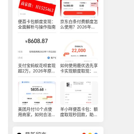
便荔卡包额度变现：
京东白条付费额度怎
全面解析与操作指南
么使用？2026年最
新十四种白条安全操
作方法
支付宝蚂蚁花呗套现
如何使用鹿优选先享
超2万，2026年原来
卡实现额度取现：购
可以这样安全操作不
物出售的新技巧
被查！真实亲测方法
分享
美团月付10个点使
羊小咩便荔卡包：额
用商家，如何合法稳
度取现秒回款，助你
健操作赚钱
轻松提现