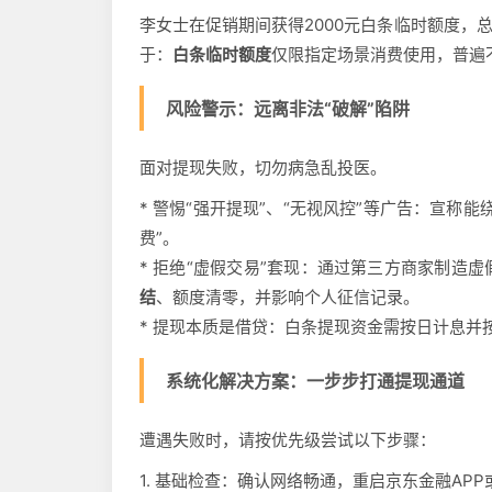
李女士在促销期间获得2000元白条临时额度，
于：
白条临时额度
仅限指定场景消费使用，普遍
风险警示：远离非法“破解”陷阱
面对提现失败，切勿病急乱投医。
* 警惕“强开提现”、“无视风控”等广告：宣
费”。
* 拒绝“虚假交易”套现：通过第三方商家制造
结
、额度清零，并影响个人征信记录。
* 提现本质是借贷：白条提现资金需按日计息并
系统化解决方案：一步步打通提现通道
遭遇失败时，请按优先级尝试以下步骤：
1. 基础检查：确认网络畅通，重启京东金融APP