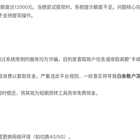
总额度达12000元。当她尝试提现时，系统提示额度不足。问题核心
不支持提现操作。
称能绕过系统限制的服务均为诈骗，目的是套取账户信息或收取高额“手
虚假消费以套取现金，严重违反平台规则，一经查实将导致
白条账户
按时偿还，将其视为短期周转工具而非免费现金。
或更换网络环境（如切换4G/5G）。