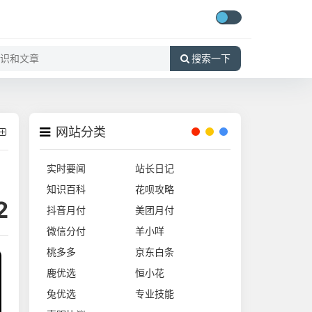
搜索一下
网站分类
实时要闻
站长日记
知识百科
花呗攻略
2
抖音月付
美团月付
微信分付
羊小咩
桃多多
京东白条
鹿优选
恒小花
兔优选
专业技能