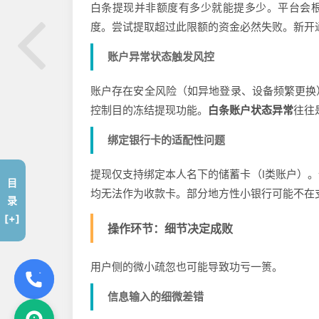
白条提现并非额度有多少就能提多少。平台会根
度。尝试提取超过此限额的资金必然失败。新开
账户异常状态触发风控
账户存在安全风险（如异地登录、设备频繁更换
控制目的冻结提现功能。
白条账户状态异常
往往
绑定银行卡的适配性问题
提现仅支持绑定本人名下的储蓄卡（Ⅰ类账户）
目
均无法作为收款卡。部分地方性小银行可能不在
录
[+]
操作环节：细节决定成败
用户侧的微小疏忽也可能导致功亏一篑。
信息输入的细微差错