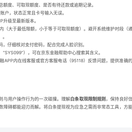
白条总额度、可取现额度、是否有待还款或逾期记录。
Ⅰ类账户，状态正常且卡号输入无误。
PP升级至最新版本。
围内（大于最低限额，小于等于可取现额度）。避开系统维护时段（
）。
证码，仔细核对支付密码，配合完成人脸识别。
”、“SYS099”），可在京东金融帮助中心搜索其含义。
融APP内在线客服或官方客服电话（95118）反馈问题，提供准确
则与用户操作行为的一次碰撞。理解
白条取现限制规则
，保持良好
数障碍都能迎刃而解。将白条提现视为应急之需而非常态工具，方