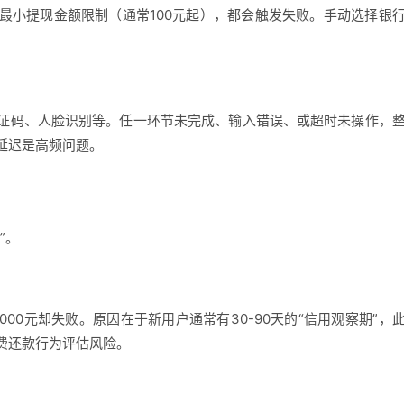
最小提现金额限制（通常100元起），都会触发失败。手动选择银
。
证码、人脸识别等。任一环节未完成、输入错误、或超时未操作，
延迟是高频问题。
”。
000元却失败。原因在于新用户通常有30-90天的“信用观察期”，
费还款行为评估风险。