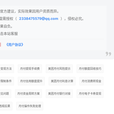
官方建议，实际效果因用户资质而异。
载需授权（
2338475579@qq.com
），侵权必究。
果自负。
击本站客服
|
《用户协议》
付变现方法
月付提现手续费
美团月付风险提示
月付额度回收技巧
付限制条件
月付信用额度提升
美团月付利息计算
月付消费转现金
常见问题
月付资金周转方案
美团月付银行对接
月付电子卡券变现
违规后果
月付操作失败处理