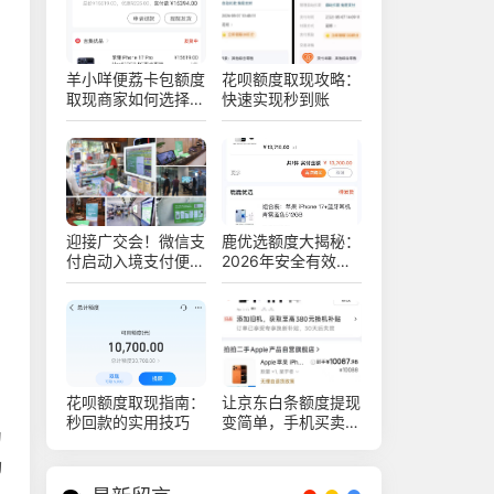
羊小咩便荔卡包额度
花呗额度取现攻略：
取现商家如何选择？
快速实现秒到账
2026最新取现教程
迎接广交会！微信支
鹿优选额度大揭秘：
付启动入境支付便利
2026年安全有效地
服务月活动
操作三个技巧
花呗额度取现指南：
让京东白条额度提现
秒回款的实用技巧
变简单，手机买卖步
为
骤详解
功