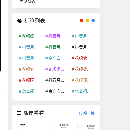
声明协议
标签列表
花呗额度提升
抖音月付套现24小时接单
抖音月付套现怎么套
抖音月付套现多少手续费
抖音月付套现商家有哪些
抖音月付套现30秒技巧
抖音月付套现最新方法
京东白条额度提升
花呗使用技巧
花呗套取现金最佳方法
花呗提额技巧
花呗提现怎么操作
花呗因为套现被限额了这种情况要多久才会好
抖音月付套现秒回100起
花呗还款技巧
消
怎么能把京东白条额度钱套出来
京东白条套出来手续费多少
怎么把京东白条的钱取出来
认
随便看看
换一换