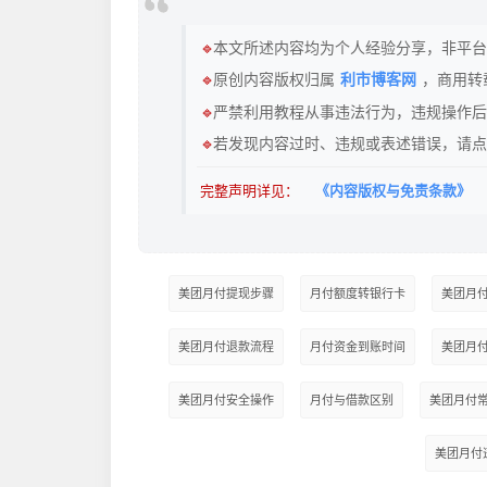
🔹
本文所述内容均为个人经验分享，非平台
🔹
原创内容版权归属
利市博客网
，商用转
🔹
严禁利用教程从事违法行为，违规操作后
🔹
若发现内容过时、违规或表述错误，请点
完整声明详见：
《内容版权与免责条款》
美团月付提现步骤
月付额度转银行卡
美团月
美团月付退款流程
月付资金到账时间
美团月
美团月付安全操作
月付与借款区别
美团月付
美团月付