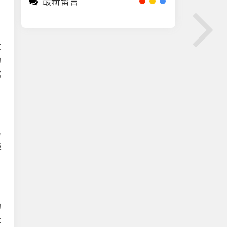
最新留言
收
的
成
易
美
的
金