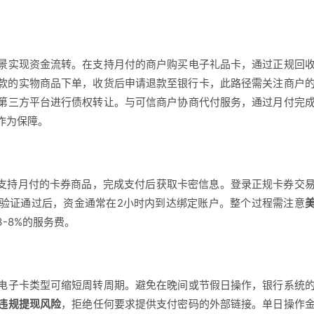
景实现资金流转。在支持月付的商户购买电子礼品卡，通过正规回
退款的实物商品下单，收货后申请退款至银行卡，此路径需关注商户
第三方平台进行债权转让。与可信商户协商代付服务，通过月付完
作为保障。
选支持月付的卡券商品，完成支付后获取卡密信息。登录正规卡券交
验证通过后，资金通常在2小时内到达绑定账户。整个过程需注意
-8%的服务费。
电子卡类型可缩短周转周期。避免在晚间或节假日操作，银行系统
违规提现风险
，拒绝任何要求提供支付密码的外部链接。单日操作