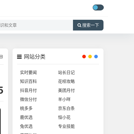
搜索一下
网站分类
实时要闻
站长日记
知识百科
花呗攻略
5
抖音月付
美团月付
微信分付
羊小咩
桃多多
京东白条
鹿优选
恒小花
兔优选
专业技能