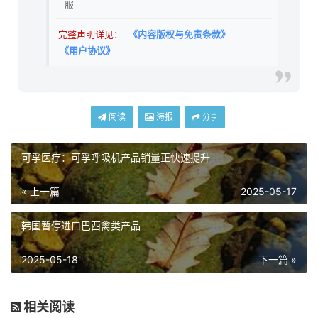
服
完整声明详见：
《内容版权与免责条款》
《用户协议》
阅读
海报
分享
可孚医疗：可孚呼吸机产品销量正快速提升
« 上一篇
2025-05-17
韩国暂停进口巴西禽类产品
2025-05-18
下一篇 »
相关阅读