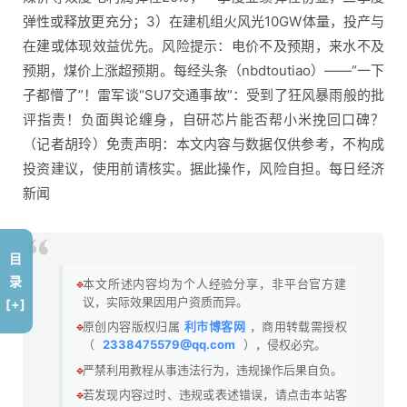
弹性或释放更充分；3）在建机组火风光10GW体量，投产与
在建或体现效益优先。风险提示：电价不及预期，来水不及
预期，煤价上涨超预期。每经头条（nbdtoutiao）――“一下
子都懵了”！雷军谈“SU7交通事故”：受到了狂风暴雨般的批
评指责！负面舆论缠身，自研芯片能否帮小米挽回口碑？
（记者胡玲）免责声明：本文内容与数据仅供参考，不构成
投资建议，使用前请核实。据此操作，风险自担。每日经济
新闻
目
录
🔹
本文所述内容均为个人经验分享，非平台官方建
议，实际效果因用户资质而异。
[+]
🔹
原创内容版权归属
利市博客网
，商用转载需授权
（
2338475579@qq.com
），侵权必究。
🔹
严禁利用教程从事违法行为，违规操作后果自负。
🔹
若发现内容过时、违规或表述错误，请点击本站客