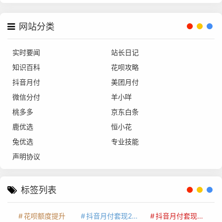
网站分类
实时要闻
站长日记
知识百科
花呗攻略
抖音月付
美团月付
微信分付
羊小咩
桃多多
京东白条
鹿优选
恒小花
兔优选
专业技能
声明协议
标签列表
花呗额度提升
抖音月付套现24小时接单
抖音月付套现怎么套