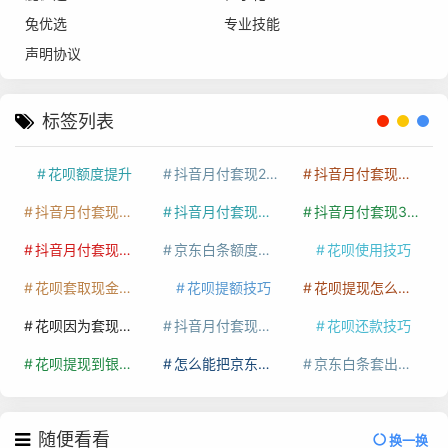
兔优选
专业技能
声明协议
标签列表
花呗额度提升
抖音月付套现24小时接单
抖音月付套现怎么套
抖音月付套现多少手续费
抖音月付套现商家有哪些
抖音月付套现30秒技巧
抖音月付套现最新方法
京东白条额度提升
花呗使用技巧
花呗套取现金最佳方法
花呗提额技巧
花呗提现怎么操作
花呗因为套现被限额了这种情况要多久才会好
抖音月付套现秒回100起
花呗还款技巧
花呗提现到银行卡
怎么能把京东白条额度钱套出来
京东白条套出来手续费多少
随便看看
换一换