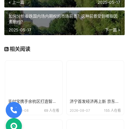
« 上一篇
2025-05-17
如何分析看跌国内场内期权的市场前景？这种前景受到哪些因
素制约？
2025-05-17
下一篇 »
相关阅读
支付宝携手余杭区打造智慧阳光校餐系统，让每一笔校园餐费“晒在阳光下
济宁首发经济再上新 京东电器自营大店开业
2026-08-08
69 人在看
2026-08-07
155 人在看