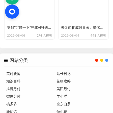
支付宝“碰一下”完成AI升级，用户已达4亿
去金融化成效显著，量化派羊小咩告别野蛮生长？
2026-08-06
274 人在看
2026-08-04
448 人在看
网站分类
实时要闻
站长日记
知识百科
花呗攻略
抖音月付
美团月付
微信分付
羊小咩
桃多多
京东白条
鹿优选
恒小花