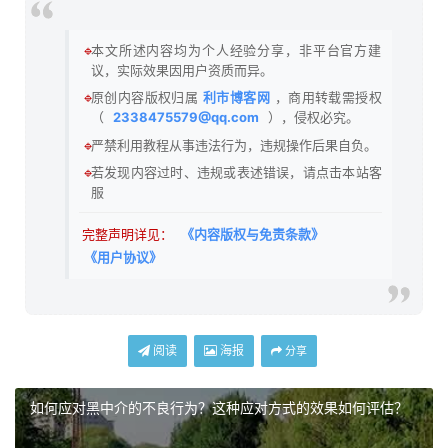
🔹
本文所述内容均为个人经验分享，非平台官方建
议，实际效果因用户资质而异。
🔹
原创内容版权归属
利市博客网
，商用转载需授权
（
2338475579@qq.com
），侵权必究。
🔹
严禁利用教程从事违法行为，违规操作后果自负。
🔹
若发现内容过时、违规或表述错误，请点击本站客
服
完整声明详见：
《内容版权与免责条款》
《用户协议》
阅读
海报
分享
如何应对黑中介的不良行为？这种应对方式的效果如何评估？