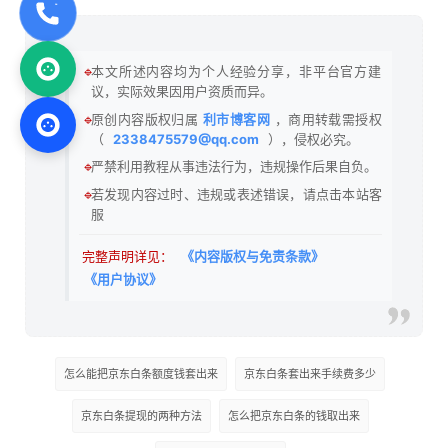
🔹
本文所述内容均为个人经验分享，非平台官方建
议，实际效果因用户资质而异。
🔹
原创内容版权归属
利市博客网
，商用转载需授权
（
2338475579@qq.com
），侵权必究。
🔹
严禁利用教程从事违法行为，违规操作后果自负。
🔹
若发现内容过时、违规或表述错误，请点击本站客
服
完整声明详见：
《内容版权与免责条款》
《用户协议》
怎么能把京东白条额度钱套出来
京东白条套出来手续费多少
京东白条提现的两种方法
怎么把京东白条的钱取出来