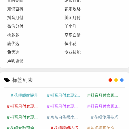
实时要闻
站长日记
知识百科
花呗攻略
抖音月付
美团月付
微信分付
羊小咩
桃多多
京东白条
鹿优选
恒小花
兔优选
专业技能
声明协议
标签列表
花呗额度提升
抖音月付套现24小时接单
抖音月付套现怎么套
抖音月付套现多少手续费
抖音月付套现商家有哪些
抖音月付套现30秒技巧
抖音月付套现最新方法
京东白条额度提升
花呗使用技巧
花呗套取现金最佳方法
花呗提额技巧
花呗提现怎么操作