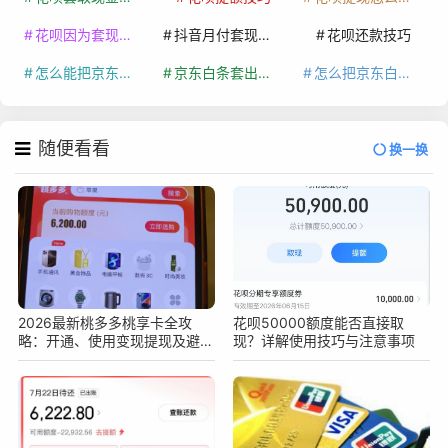
花呗因为套现被限额了这种情况要多久才会好
抖音月付套现秒回100起
花呗还款技巧
怎么能把京东白条额度钱套出来
京东白条套出来手续费多少
怎么把京东白条的钱取出来
随便看看
换一换
2026最新桃多多桃享卡全攻
花呗50000额度能否直接取
略：开通、使用变现提现及避坑
现？详解使用技巧与注意事项
指南