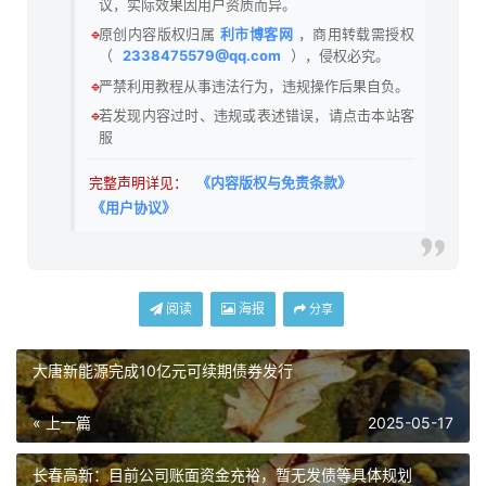
议，实际效果因用户资质而异。
🔹
原创内容版权归属
利市博客网
，商用转载需授权
（
2338475579@qq.com
），侵权必究。
🔹
严禁利用教程从事违法行为，违规操作后果自负。
🔹
若发现内容过时、违规或表述错误，请点击本站客
服
完整声明详见：
《内容版权与免责条款》
《用户协议》
阅读
海报
分享
大唐新能源完成10亿元可续期债券发行
« 上一篇
2025-05-17
长春高新：目前公司账面资金充裕，暂无发债等具体规划