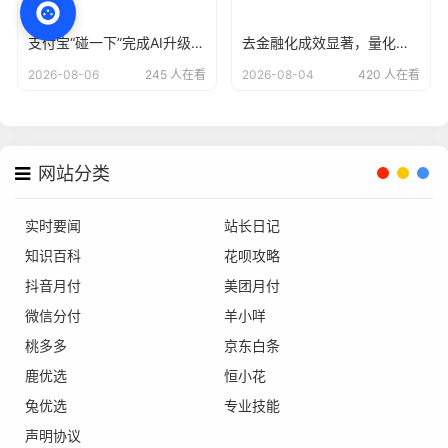
支付宝“碰一下”完成AI升级，用户已达4亿
去金融化成效显著，量化派羊小咩告别野蛮生长？
2026-08-06
245 人在看
2026-08-04
420 人在看
网站分类
实时要闻
站长日记
知识百科
花呗攻略
抖音月付
美团月付
微信分付
羊小咩
桃多多
京东白条
鹿优选
恒小花
兔优选
专业技能
声明协议