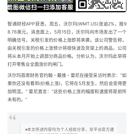
智通财经APP获悉，周五，沃尔玛(WMT.US)涨逾2%，报9
8.76美元。消息面上，5月15日，沃尔玛向市场发出了一个
明确信号，关税引发的价格上涨即将来袭。该公司警告称，
由关税引发的价格上涨预计将很快波及货架上的商品，公司
将从本月开始上调部分商品价格。分析认为，沃尔玛此举将
打开零售业全面涨价的闸门。
沃尔玛首席财务官约翰・戴维・雷尼在接受采访时表示：“如
果你还没有看到(价格上涨)，它将在5月发生，然后会变得更
加明显。” 雷尼直言：“这些价格上涨的幅度和速度将是前所
未有的。”
🔹
本文所述内容均为个人经验分享，非平台官方建