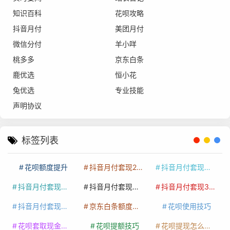
知识百科
花呗攻略
抖音月付
美团月付
微信分付
羊小咩
桃多多
京东白条
鹿优选
恒小花
兔优选
专业技能
声明协议
标签列表
花呗额度提升
抖音月付套现24小时接单
抖音月付套现怎么套
抖音月付套现多少手续费
抖音月付套现商家有哪些
抖音月付套现30秒技巧
抖音月付套现最新方法
京东白条额度提升
花呗使用技巧
花呗套取现金最佳方法
花呗提额技巧
花呗提现怎么操作