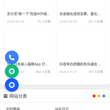
支付宝“碰一下”完成AI升级，用户已达4亿
去金融化成效显著，量化派羊小咩告别野蛮生长？
2026-08-06
70 人在看
2026-08-04
257 人在看
京东白条接入猫眼App 打造“先观影 后付款”便捷支付方式
抖音举办团播机构沟通会 倡议各方共建清朗直播生态
2026-08-03
384 人在看
2026-07-31
747 人在看
网站分类
实时要闻
站长日记