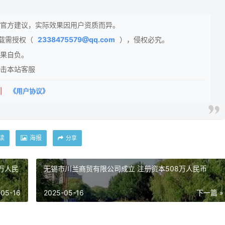
官方建议，实际效果因用户资质而异。
载需授权（
2338475579@qq.com
），侵权必究。
果自负。
击本站客服
|
《用户协议》
读
海报
分享
万人民
无锡市川兰商贸有限公司成立 注册资本508万人民币
-05-16
2025-05-16
下一篇 »