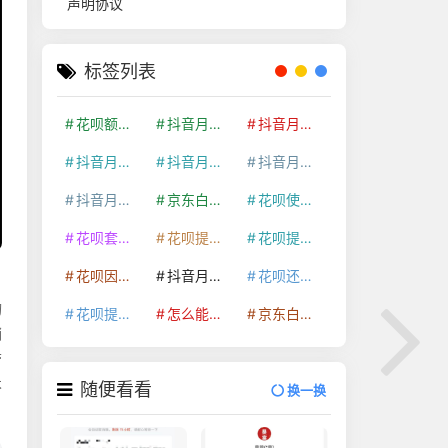
声明协议
标签列表
花呗额度提升
抖音月付套现24小时接单
抖音月付套现怎么套
抖音月付套现多少手续费
抖音月付套现商家有哪些
抖音月付套现30秒技巧
抖音月付套现最新方法
京东白条额度提升
花呗使用技巧
花呗套取现金最佳方法
花呗提额技巧
花呗提现怎么操作
花呗因为套现被限额了这种情况要多久才会好
抖音月付套现秒回100起
花呗还款技巧
：
询
花呗提现到银行卡
怎么能把京东白条额度钱套出来
京东白条套出来手续费多少
销
劳
术
随便看看
换一换