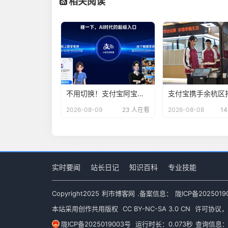
相关阅读
不用切换！支付宝阿宝集成 8 类宠物服务，对话内完成预约付款
2026-08-09
23 人在看
2026-08-08
1
实时要闻
站长日记
知识百科
专业技能
Copyright
2025
利市博客网
.备案信息：
陇ICP备2025019
本站采用创作共用版权
CC BY-NC-SA 3.0 CN
许可协议，
陇ICP备2025019003号
运行时长：0.073秒
查询信息：1