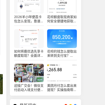
2026羊小咩便荔卡
花呗额度取现商家如
包怎么变现，靠谱商
何安全便捷地获取现
家实操流程讲解
金？七个方法和四个
注意事项要知道！
如何将鹿优选先享卡
花呗的钱怎么提取出
额度取现？全面详解
来转到支付宝？
及实用技巧
2026年具体步骤是
什么？
迎接广交会！微信支
美团月付怎么套出来
付启动入境支付便利
提现？实操指南帮你
服务月活动
少绕弯