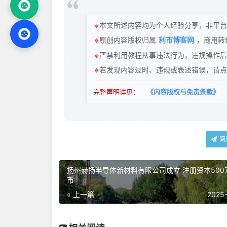
🔹
本文所述内容均为个人经验分享，非平台
🔹
原创内容版权归属
利市博客网
，商用转
🔹
严禁利用教程从事违法行为，违规操作后
🔹
若发现内容过时、违规或表述错误，请点
完整声明详见：
《内容版权与免责条款》
阅
扬州赫扬半导体新材料有限公司成立 注册资本500
币
« 上一篇
2025