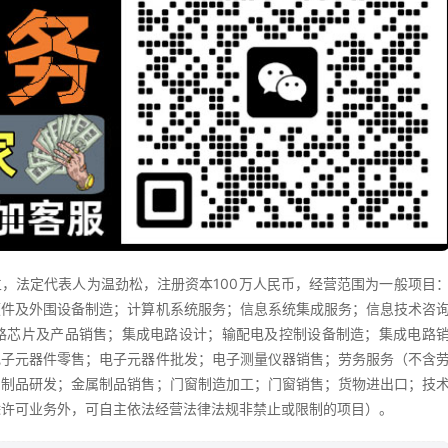
立，法定代表人为温劲松，注册资本100万人民币，经营范围为一般项目
硬件及外围设备制造；计算机系统服务；信息系统集成服务；信息技术咨
路芯片及产品销售；集成电路设计；输配电及控制设备制造；集成电路
电子元器件零售；电子元器件批发；电子测量仪器销售；劳务服务（不含
属制品研发；金属制品销售；门窗制造加工；门窗销售；货物进出口；技
除许可业务外，可自主依法经营法律法规非禁止或限制的项目）。