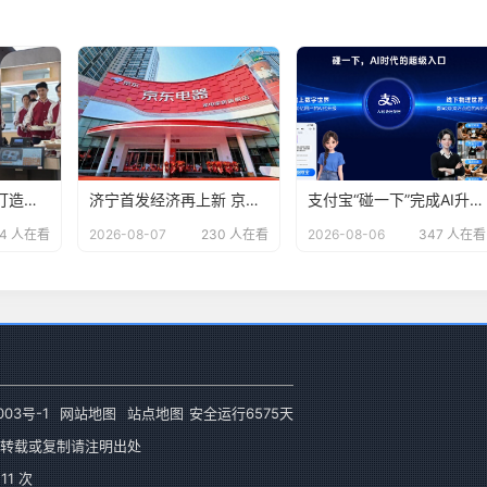
支付宝携手余杭区打造智慧阳光校餐系统，让每一笔校园餐费“晒在阳光下
济宁首发经济再上新 京东电器自营大店开业
支付宝“碰一下”完成AI升级，用户已达4亿
44 人在看
2026-08-07
230 人在看
2026-08-06
347 人在看
003号-1
网站地图
站点地图
安全运行
6575
天
转载或复制请注明出处
1 次