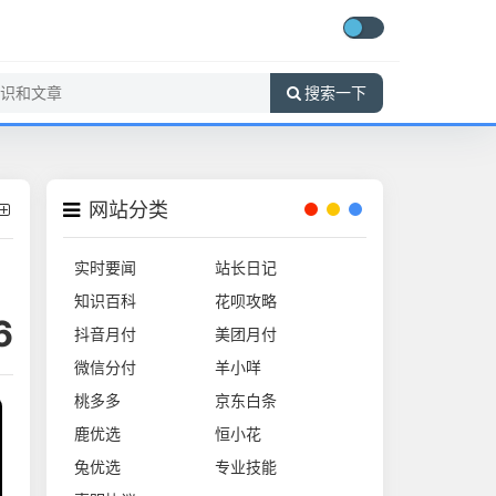
搜索一下
网站分类
实时要闻
站长日记
知识百科
花呗攻略
6
抖音月付
美团月付
微信分付
羊小咩
桃多多
京东白条
鹿优选
恒小花
兔优选
专业技能