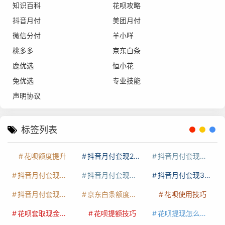
知识百科
花呗攻略
抖音月付
美团月付
微信分付
羊小咩
桃多多
京东白条
鹿优选
恒小花
兔优选
专业技能
声明协议
标签列表
花呗额度提升
抖音月付套现24小时接单
抖音月付套现怎么套
抖音月付套现多少手续费
抖音月付套现商家有哪些
抖音月付套现30秒技巧
抖音月付套现最新方法
京东白条额度提升
花呗使用技巧
花呗套取现金最佳方法
花呗提额技巧
花呗提现怎么操作