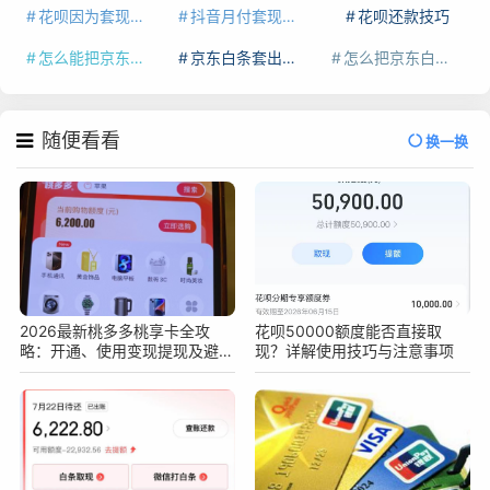
花呗因为套现被限额了这种情况要多久才会好
抖音月付套现秒回100起
花呗还款技巧
怎么能把京东白条额度钱套出来
京东白条套出来手续费多少
怎么把京东白条的钱取出来
随便看看
换一换
2026最新桃多多桃享卡全攻
花呗50000额度能否直接取
略：开通、使用变现提现及避坑
现？详解使用技巧与注意事项
指南