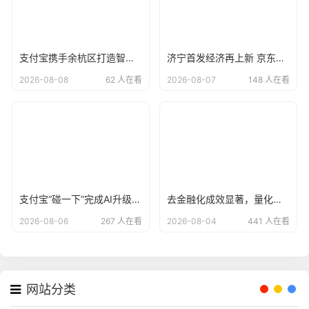
支付宝携手余杭区打造智慧阳光校餐系统，让每一笔校园餐费“晒在阳光下
济宁首发经济再上新 京东电器自营大店开业
2026-08-08
62 人在看
2026-08-07
148 人在看
支付宝“碰一下”完成AI升级，用户已达4亿
去金融化成效显著，量化派羊小咩告别野蛮生长？
2026-08-06
267 人在看
2026-08-04
441 人在看
网站分类