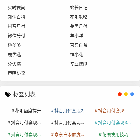
实时要闻
站长日记
知识百科
花呗攻略
抖音月付
美团月付
微信分付
羊小咩
桃多多
京东白条
鹿优选
恒小花
兔优选
专业技能
声明协议
标签列表
花呗额度提升
抖音月付套现24小时接单
抖音月付套现怎么套
抖音月付套现多少手续费
抖音月付套现商家有哪些
抖音月付套现30秒技巧
抖音月付套现最新方法
京东白条额度提升
花呗使用技巧