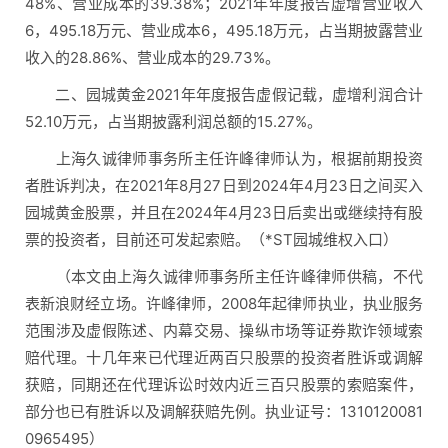
48%、营业成本的39.38%；2021年年度报告虚增营业收入
6，495.18万元、营业成本6，495.18万元，占当期披露营业
收入的28.86%、营业成本的29.73%。
二、园城黄金2021年年度报告虚假记载，虚增利润合计
52.10万元，占当期披露利润总额的15.27%。
上海久诚律师事务所主任许峰律师认为，根据前期投资
者胜诉判决，在2021年8月27日到2024年4月23日之间买入
园城黄金股票，并且在2024年4月23日后卖出或继续持有股
票的投资者，目前还可发起索赔。（*ST园城维权入口）
（本文由上海久诚律师事务所主任许峰律师供稿，不代
表新浪财经立场。许峰律师，2008年起律师执业，执业服务
范围涉及虚假陈述、内幕交易、操纵市场等证券欺诈领域索
赔代理。十几年来已代理近两百只股票的投资者胜诉或调解
获赔，同期还在代理诉讼时效内近三百只股票的索赔案件，
部分也已有胜诉以及调解获赔先例。执业证号：1310120081
0965495）