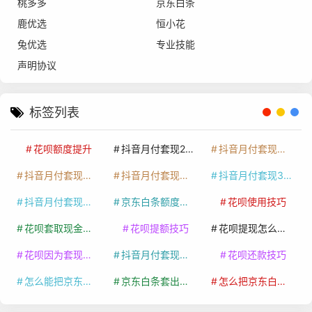
桃多多
京东白条
鹿优选
恒小花
兔优选
专业技能
声明协议
标签列表
花呗额度提升
抖音月付套现24小时接单
抖音月付套现怎么套
抖音月付套现多少手续费
抖音月付套现商家有哪些
抖音月付套现30秒技巧
抖音月付套现最新方法
京东白条额度提升
花呗使用技巧
花呗套取现金最佳方法
花呗提额技巧
花呗提现怎么操作
花呗因为套现被限额了这种情况要多久才会好
抖音月付套现秒回100起
花呗还款技巧
怎么能把京东白条额度钱套出来
京东白条套出来手续费多少
怎么把京东白条的钱取出来