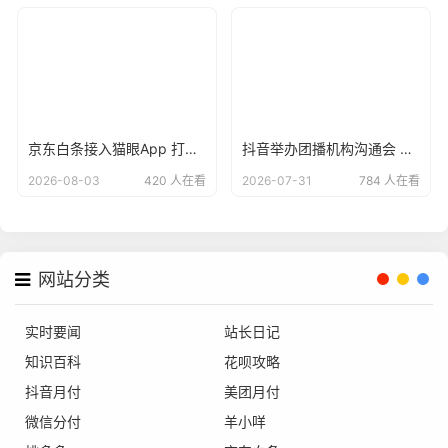
京东白条接入猫眼App 打造“先观影 后付款”便捷支付方式
抖音举办团播机构沟通会 倡议各方共建清朗直播生态
2026-08-03
420 人在看
2026-07-31
784 人在看
网站分类
实时要闻
站长日记
知识百科
花呗攻略
抖音月付
美团月付
微信分付
羊小咩