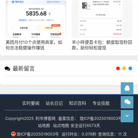
美团月付10个点使用商家，如
羊小咩便荔卡包：额度取现秒回
何合法稳健操作赚钱
款，助你轻松提现
最新留言
实时要闻
站长日记
知识百科
专业技能
Copyright
2025
利市博客网
.备案信息：
陇ICP备2025019003号-1
网
站地图
站点地图
安全运行
6573
天
陇ICP备2025019003号
运行时长：0.076秒
查询信息：11 次