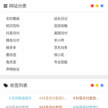
网站分类
实时要闻
站长日记
知识百科
花呗攻略
抖音月付
美团月付
微信分付
羊小咩
桃多多
京东白条
鹿优选
恒小花
兔优选
专业技能
声明协议
标签列表
花呗额度提升
抖音月付套现24小时接单
抖音月付套现怎么套
抖音月付套现多少手续费
抖音月付套现商家有哪些
抖音月付套现30秒技巧