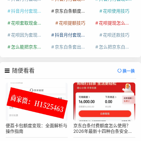
抖音月付套现最新方法
京东白条额度提升
花呗使用技巧
花呗套取现金最佳方法
花呗提额技巧
花呗提现怎么操作
花呗因为套现被限额了这种情况要多久才会好
抖音月付套现秒回100起
花呗还款技巧
怎么能把京东白条额度钱套出来
京东白条套出来手续费多少
怎么把京东白条的钱取出来
随便看看
换一换
便荔卡包额度变现：全面解析与
京东白条付费额度怎么使用？
操作指南
2026年最新十四种白条安全操
作方法