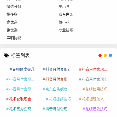
微信分付
羊小咩
桃多多
京东白条
鹿优选
恒小花
兔优选
专业技能
声明协议
标签列表
花呗额度提升
抖音月付套现24小时接单
抖音月付套现怎么套
抖音月付套现多少手续费
抖音月付套现商家有哪些
抖音月付套现30秒技巧
抖音月付套现最新方法
京东白条额度提升
花呗使用技巧
花呗套取现金最佳方法
花呗提额技巧
花呗提现怎么操作
花呗因为套现被限额了这种情况要多久才会好
抖音月付套现秒回100起
花呗还款技巧