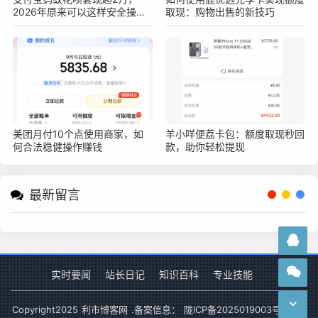
2026年原来可以这样安全操作
取现：购物出售的新技巧
不被查！真实亲测方法分享
美团月付10个点使用商家，如
羊小咩便荔卡包：额度取现秒回
何合法稳健操作赚钱
款，助你轻松提现
最新留言
实时要闻
站长日记
知识百科
专业技能
Copyright
2025
利市博客网
.备案信息：
陇ICP备2025019003号-1
网