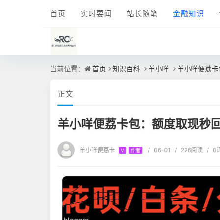
首页
实时要闻
站长随笔
金融知识
当前位置：
首页
知识百科
羊小咩
羊小咩便荔卡
正文
羊小咩便荔卡包：额度取现秒
羊小咩便荔卡
/
06-01
/
226阅读
/
0
V
作者