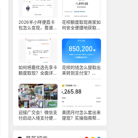
2026羊小咩便荔卡
花呗额度取现商家如
包怎么变现，靠谱商
何安全便捷地获取现
家实操流程讲解
金？七个方法和四个
注意事项要知道！
如何将鹿优选先享卡
花呗的钱怎么提取出
额度取现？全面详解
来转到支付宝？
及实用技巧
2026年具体步骤是
什么？
迎接广交会！微信支
美团月付怎么套出来
付启动入境支付便利
提现？实操指南帮你
服务月活动
少绕弯