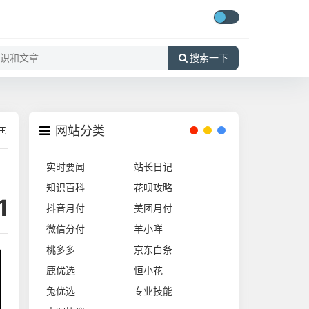
搜索一下
网站分类
实时要闻
站长日记
知识百科
花呗攻略
1
抖音月付
美团月付
微信分付
羊小咩
桃多多
京东白条
鹿优选
恒小花
兔优选
专业技能