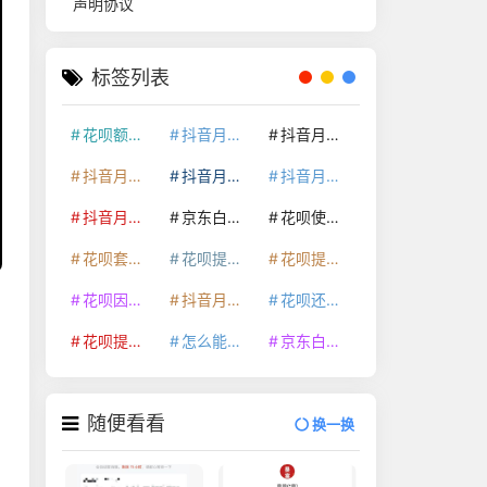
声明协议
标签列表
花呗额度提升
抖音月付套现24小时接单
抖音月付套现怎么套
抖音月付套现多少手续费
抖音月付套现商家有哪些
抖音月付套现30秒技巧
抖音月付套现最新方法
京东白条额度提升
花呗使用技巧
花呗套取现金最佳方法
花呗提额技巧
花呗提现怎么操作
花呗因为套现被限额了这种情况要多久才会好
抖音月付套现秒回100起
花呗还款技巧
花呗提现到银行卡
怎么能把京东白条额度钱套出来
京东白条套出来手续费多少
随便看看
换一换