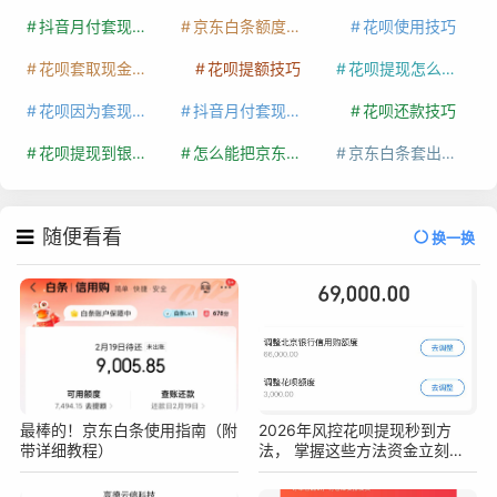
抖音月付套现最新方法
京东白条额度提升
花呗使用技巧
花呗套取现金最佳方法
花呗提额技巧
花呗提现怎么操作
花呗因为套现被限额了这种情况要多久才会好
抖音月付套现秒回100起
花呗还款技巧
花呗提现到银行卡
怎么能把京东白条额度钱套出来
京东白条套出来手续费多少
随便看看
换一换
最棒的！京东白条使用指南（附
2026年风控花呗提现秒到方
带详细教程）
法， 掌握这些方法资金立刻到
手