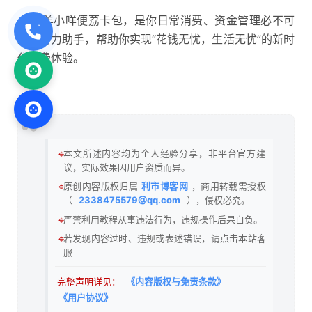
羊小咩便荔卡包，是你日常消费、资金管理必不可
少的得力助手，帮助你实现“花钱无忧，生活无忧”的新时
代消费体验。
🔹
本文所述内容均为个人经验分享，非平台官方建
议，实际效果因用户资质而异。
🔹
原创内容版权归属
利市博客网
，商用转载需授权
（
2338475579@qq.com
），侵权必究。
🔹
严禁利用教程从事违法行为，违规操作后果自负。
🔹
若发现内容过时、违规或表述错误，请点击本站客
服
完整声明详见：
《内容版权与免责条款》
《用户协议》