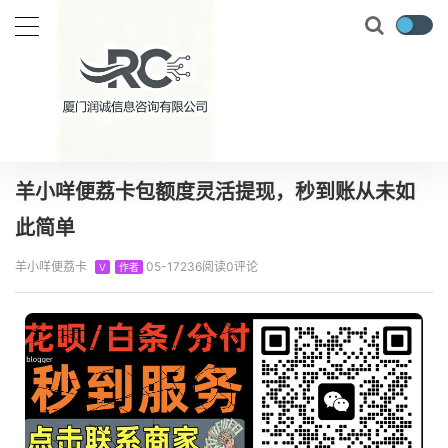
当前位置：
首页
知识百科
羊小咩
羊小咩便荔卡包额度灵活提现，秒到账从未如此简单
正文
羊小咩便荔卡包额度灵活提现，秒到账从未如
此简单
羊小咩便荔卡
05-17
236阅读
0评论
V
作者