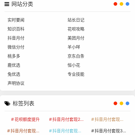
网站分类
实时要闻
站长日记
知识百科
花呗攻略
抖音月付
美团月付
微信分付
羊小咩
桃多多
京东白条
鹿优选
恒小花
兔优选
专业技能
声明协议
标签列表
花呗额度提升
抖音月付套现24小时接单
抖音月付套现怎么套
抖音月付套现多少手续费
抖音月付套现商家有哪些
抖音月付套现30秒技巧