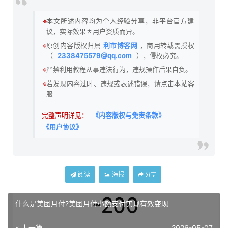
🔹
本文所述内容均为个人经验分享，非平台官方建
议，实际效果因用户资质而异。
🔹
原创内容版权归属
利市博客网
，商用转载需授权
（
2338475579@qq.com
），侵权必究。
🔹
严禁利用教程从事违法行为，违规操作后果自负。
🔹
若发现内容过时、违规或表述错误，请点击本站客
服
完整声明详见：
《内容版权与免责条款》
《用户协议》
阅读
海报
分享
什么是美团月付?美团月付小额支付实现有效变现
« 上一篇
2026-05-07