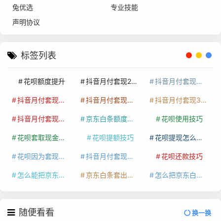
兔优选
专业技能
声明协议
标签列表
花呗额度提升
抖音月付套现24小时接单
抖音月付套现怎么套
抖音月付套现多少手续费
抖音月付套现商家有哪些
抖音月付套现30秒技巧
抖音月付套现最新方法
京东白条额度提升
花呗使用技巧
花呗套取现金最佳方法
花呗提额技巧
花呗提现怎么操作
花呗因为套现被限额了这种情况要多久才会好
抖音月付套现秒回100起
花呗还款技巧
怎么能把京东白条额度钱套出来
京东白条套出来手续费多少
怎么把京东白条的钱取出来
随便看看
换一换