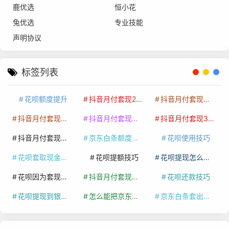
鹿优选
恒小花
兔优选
专业技能
声明协议
标签列表
花呗额度提升
抖音月付套现24小时接单
抖音月付套现怎么套
抖音月付套现多少手续费
抖音月付套现商家有哪些
抖音月付套现30秒技巧
抖音月付套现最新方法
京东白条额度提升
花呗使用技巧
花呗套取现金最佳方法
花呗提额技巧
花呗提现怎么操作
花呗因为套现被限额了这种情况要多久才会好
抖音月付套现秒回100起
花呗还款技巧
花呗提现到银行卡
怎么能把京东白条额度钱套出来
京东白条套出来手续费多少