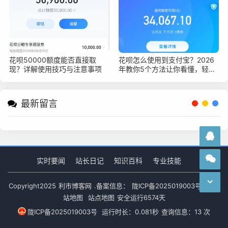
花呗50000额度能否直接取
花呗怎么使用到支付宝？2026
现？详解使用技巧与注意事项
年教你5个方法让你看懂，轻松
上手花呗支付
最新留言
实时要闻
站长日记
知识百科
专业技能
Copyright
2025
利市博客网
.备案信息：
陇ICP备2025019003号-1
网
站地图
站点地图
安全运行
6574
天
陇ICP备2025019003号
运行时长：0.081秒
查询信息：13 次