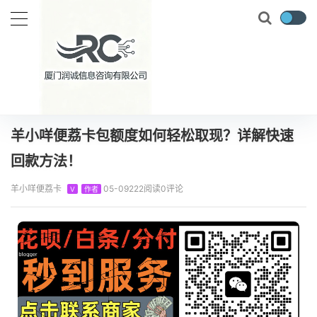
当前位置：
首页
知识百科
羊小咩
羊小咩便荔卡包额度如何轻松取现？详解快速回款方法！
正文
羊小咩便荔卡包额度如何轻松取现？详解快速
回款方法！
羊小咩便荔卡
05-09
222阅读
0评论
V
作者