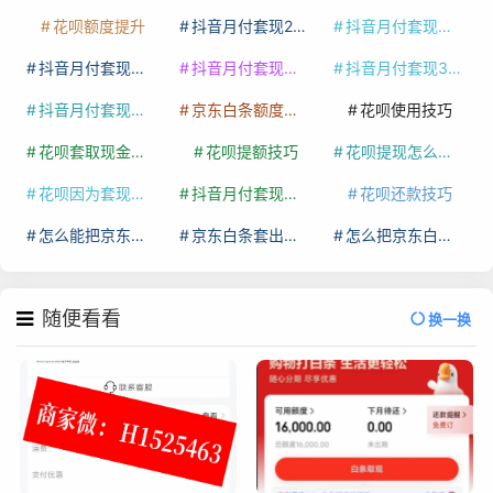
花呗额度提升
抖音月付套现24小时接单
抖音月付套现怎么套
抖音月付套现多少手续费
抖音月付套现商家有哪些
抖音月付套现30秒技巧
抖音月付套现最新方法
京东白条额度提升
花呗使用技巧
花呗套取现金最佳方法
花呗提额技巧
花呗提现怎么操作
花呗因为套现被限额了这种情况要多久才会好
抖音月付套现秒回100起
花呗还款技巧
怎么能把京东白条额度钱套出来
京东白条套出来手续费多少
怎么把京东白条的钱取出来
随便看看
换一换