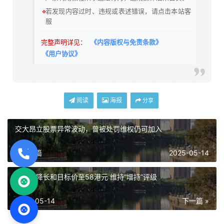
🔹
若发现内容过时、违规或表述错误，请点击本站客
服
完整声明详见：
《内容版权与免责条款》
《用户协议》
阅读
海报
分享
交大昂立股票异常波动，曾被处罚维权仍可加入
« 上一篇
2025-05-14
里昂：降长和目标价至58港元 维持“增持”评级
2025-05-14
下一篇 »