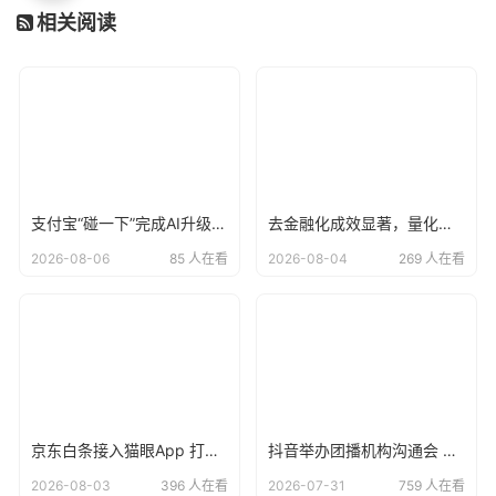
相关阅读
支付宝“碰一下”完成AI升级，用户已达4亿
去金融化成效显著，量化派羊小咩告别野蛮生长？
2026-08-06
85 人在看
2026-08-04
269 人在看
京东白条接入猫眼App 打造“先观影 后付款”便捷支付方式
抖音举办团播机构沟通会 倡议各方共建清朗直播生态
2026-08-03
396 人在看
2026-07-31
759 人在看