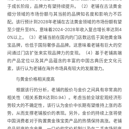
于成长阶段，品牌力有望持续提升。（2）老铺在古法黄金
细分领域的市场份额与其当前的品牌知名度和影响力不匹
配。该行预计到2028年老铺在古法黄金领域的市场份额有望
至少提升至8%，意味着2024-2028年收入复合增长率达到4
0%以上。（3）老铺当前在国内的门店数远低于其他黄金珠
宝品牌，也低于国际奢侈品品牌。这意味着老铺有巨大的空
间通过门店扩张来实现品牌力的变现。（4）基于老铺高端
的产品定位以及其产品蕴含的丰富的中国古典历史文化元
素，该行认为老铺在海外市场具有较大的发展潜力。
与黄金价格相关度高
根据该行的分析，老铺的股价与金价之间具有非常高的
相关性（相关系数R达到0.94）。考虑当前全球宏观经济形
势较大的不确定性，该行认为金价中长期有望维持上涨的态
势，从而支撑老铺股价的表现。另外，金价的持续上涨将使
中国消费者对于购置黄金珠宝类产品的热情保持高涨。老铺
产品较高的含金量、一口价的定价机制以及在二手市场较高