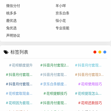
微信分付
羊小咩
桃多多
京东白条
鹿优选
恒小花
兔优选
专业技能
声明协议
标签列表
花呗额度提升
抖音月付套现24小时接单
抖音月付套现怎么套
抖音月付套现多少手续费
抖音月付套现商家有哪些
抖音月付套现30秒技巧
抖音月付套现最新方法
京东白条额度提升
花呗使用技巧
花呗套取现金最佳方法
花呗提额技巧
花呗提现怎么操作
花呗因为套现被限额了这种情况要多久才会好
抖音月付套现秒回100起
花呗还款技巧