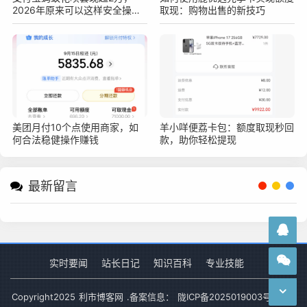
2026年原来可以这样安全操作
取现：购物出售的新技巧
不被查！真实亲测方法分享
美团月付10个点使用商家，如
羊小咩便荔卡包：额度取现秒回
何合法稳健操作赚钱
款，助你轻松提现
最新留言
实时要闻
站长日记
知识百科
专业技能
Copyright
2025
利市博客网
.备案信息：
陇ICP备2025019003号-1
网