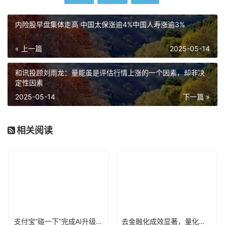
内险股早盘集体走高 中国太保涨逾4%中国人寿涨逾3%
« 上一篇
2025-05-14
和讯投顾刘雨龙：量能虽是评估行情上涨的一个因素，却非决
定性因素
2025-05-14
下一篇 »
相关阅读
支付宝“碰一下”完成AI升级，用户已达4亿
去金融化成效显著，量化派羊小咩告别野蛮生长？