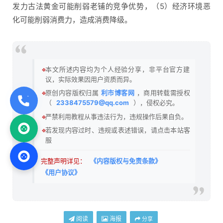
发力古法黄金可能削弱老铺的竞争优势，（5）经济环境恶
化可能削弱消费力，造成消费降级。
🔹
本文所述内容均为个人经验分享，非平台官方建
议，实际效果因用户资质而异。
🔹
原创内容版权归属
利市博客网
，商用转载需授权
（
2338475579@qq.com
），侵权必究。
🔹
严禁利用教程从事违法行为，违规操作后果自负。
🔹
若发现内容过时、违规或表述错误，请点击本站客
服
完整声明详见：
《内容版权与免责条款》
《用户协议》
阅读
海报
分享